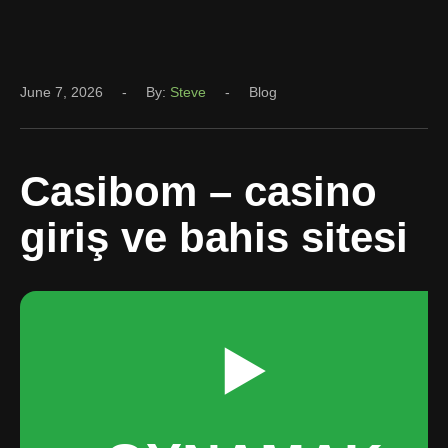
June 7, 2026
By:
Steve
Blog
Casibom – casino
giriş ve bahis sitesi
▶️