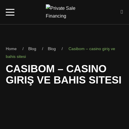
Home
Blog
Blog
Casibom – casino giriş ve
bahis sitesi
CASIBOM – CASINO
GIRIŞ VE BAHIS SITESI