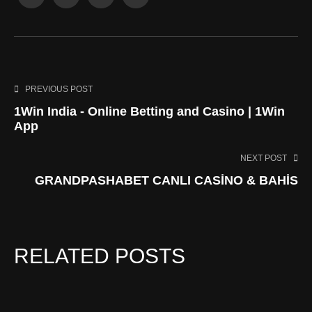
PREVIOUS POST
1Win India - Online Betting and Casino | 1Win
App
NEXT POST
GRANDPASHABET CANLI CASİNO & BAHİS
RELATED POSTS