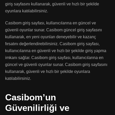
giriş sayfasını kullanarak, güvenli ve hızlı bir şekilde
oyunlara katılabilirsiniz.
Casibom giriş sayfası, kullanıcılarına en güncel ve
güvenli oyunlar sunar. Casibom güncel giriş sayfasını
kullanarak, en yeni oyunları deneyebilir ve kazanç
fırsatını değerlendirebilirsiniz. Casibom giriş sayfası,
kullanıcılarına en güvenli ve hızlı bir şekilde giriş yapma
imkanı sağlar. Casibom giriş sayfası, kullanıcılarına en
güncel ve güvenli oyunlar sunar. Casibom giriş sayfasını
kullanarak, güvenli ve hızlı bir şekilde oyunlara
katılabilirsiniz.
Casibom’un
Güvenilirliği ve