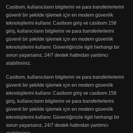
Casibom, kullanıcıların bilgilerini ve para transferlerlerini
güvenli bir şekilde işlemek için en modern güvenlik
teknolojilerini kullanır. Casibom giriş ve casibom 158
giriş, kullanıcıların bilgilerini ve para transferlerlerini
güvenli bir şekilde işlemek için en modern güvenlik
teknolojilerini kullanır. Güvenliğinizle ilgili herhangi bir
sorun yaşarsanız, 24/7 destek hattından yardımcı
alabilirsiniz.
Casibom, kullanıcıların bilgilerini ve para transferlerlerini
güvenli bir şekilde işlemek için en modern güvenlik
teknolojilerini kullanır. Casibom giriş ve casibom 158
giriş, kullanıcıların bilgilerini ve para transferlerlerini
güvenli bir şekilde işlemek için en modern güvenlik
teknolojilerini kullanır. Güvenliğinizle ilgili herhangi bir
sorun yaşarsanız, 24/7 destek hattından yardımcı