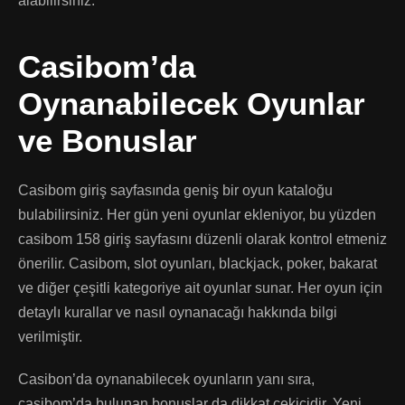
alabilirsiniz.
Casibom’da
Oynanabilecek Oyunlar
ve Bonuslar
Casibom giriş sayfasında geniş bir oyun kataloğu
bulabilirsiniz. Her gün yeni oyunlar ekleniyor, bu yüzden
casibom 158 giriş sayfasını düzenli olarak kontrol etmeniz
önerilir. Casibom, slot oyunları, blackjack, poker, bakarat
ve diğer çeşitli kategoriye ait oyunlar sunar. Her oyun için
detaylı kurallar ve nasıl oynanacağı hakkında bilgi
verilmiştir.
Casibon’da oynanabilecek oyunların yanı sıra,
casibom’da bulunan bonuslar da dikkat çekicidir. Yeni