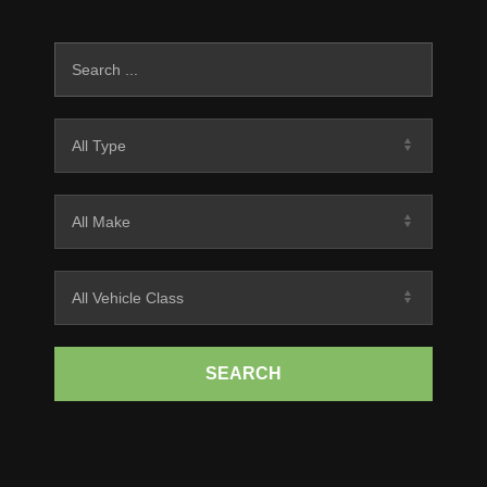
SEARCH