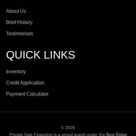
About Us
Brief History
Testimonials
QUICK LINKS
Inventory
Credit Application
Payment Calculator
© 2026
Private Sale Financing is a proud brand under the
Bow Ridge