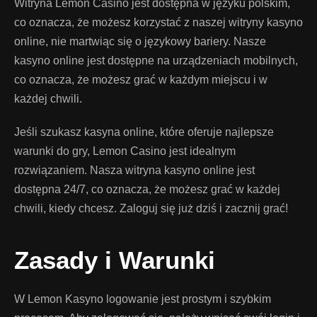
Witryna Lemon Casino jest dostępna w języku polskim,
co oznacza, że możesz korzystać z naszej witryny kasyno
online, nie martwiąc się o językowy bariery. Nasze
kasyno online jest dostępne na urządzeniach mobilnych,
co oznacza, że możesz grać w każdym miejscu i w
każdej chwili.
Jeśli szukasz kasyna online, które oferuje najlepsze
warunki do gry, Lemon Casino jest idealnym
rozwiązaniem. Nasza witryna kasyno online jest
dostępna 24/7, co oznacza, że możesz grać w każdej
chwili, kiedy chcesz. Zaloguj się już dziś i zacznij grać!
Zasady i Warunki
W Lemon Kasyno logowanie jest prostym i szybkim