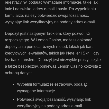
rejestracyjny, podając wymagane informacje, takie jak
imię i nazwisko, adres e-mail i hasło. Po wypełnieniu
formularza, należy potwierdzić swoją tożsamość,
wysyłając link weryfikacyjny na podany adres e-mail.
Depozyt jest następnym krokiem, który pozwoli Ci
rozpocząć grę. W Lemon Casino, możesz dokonać
depozytu za pomocą różnych metod, takich jak kart
kredytowych, e-walletów, takich jak Neteller i Skrill, czy
też bank transferu. Depozyt jest niezwykle prosty i szybki,
a także bezpieczny, ponieważ Lemon Casino korzysta z
ochroną danych.
Wypełnij formularz rejestracyjny, podając
wymagane informacje.
Potwierdź swoją tożsamość, wysyłając link
weryfikacyjny na podany adres e-mail.