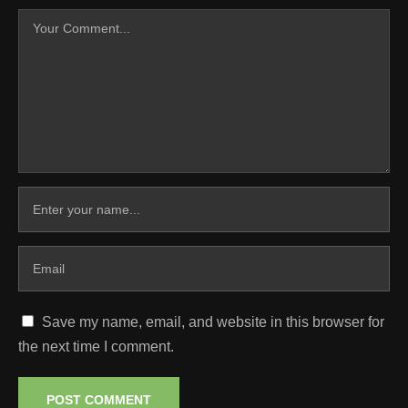
Save my name, email, and website in this browser for
the next time I comment.