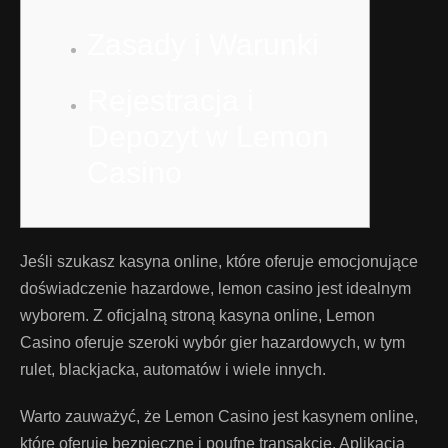
Zasady i Warunki
Rejestracja i
Depozyt w Lemon
Casino
Jeśli szukasz kasyna online, które oferuje emocjonujące
doświadczenie hazardowe,
lemon casino
jest idealnym
wyborem. Z oficjalną stroną kasyna online, Lemon
Casino oferuje szeroki wybór gier hazardowych, w tym
rulet, blackjacka, automatów i wiele innych.
Warto zauważyć, że Lemon Casino jest kasynem online,
które oferuje bezpieczne i poufne transakcje. Aplikacja