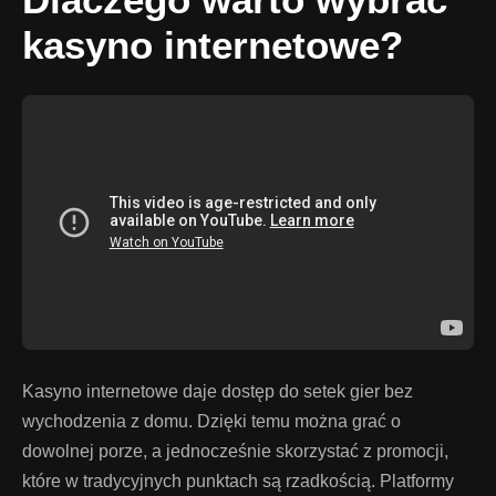
Dlaczego warto wybrać
kasyno internetowe?
Kasyno internetowe daje dostęp do setek gier bez
wychodzenia z domu. Dzięki temu można grać o
dowolnej porze, a jednocześnie skorzystać z promocji,
które w tradycyjnych punktach są rzadkością. Platformy