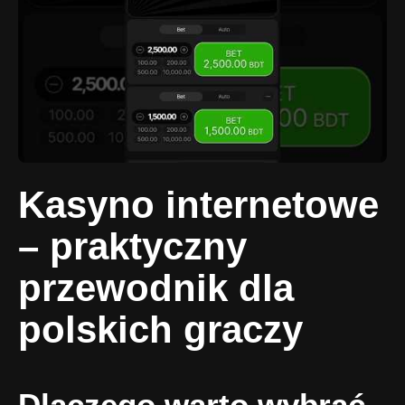
Kasyno internetowe
– praktyczny
przewodnik dla
polskich graczy