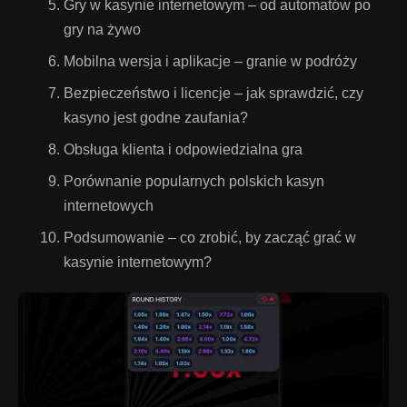
Gry w kasynie internetowym – od automatów po
gry na żywo
Mobilna wersja i aplikacje – granie w podróży
Bezpieczeństwo i licencje – jak sprawdzić, czy
kasyno jest godne zaufania?
Obsługa klienta i odpowiedzialna gra
Porównanie popularnych polskich kasyn
internetowych
Podsumowanie – co zrobić, by zacząć grać w
kasynie internetowym?