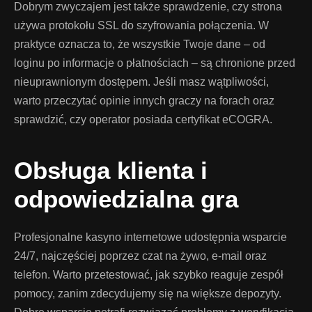
Dobrym zwyczajem jest także sprawdzenie, czy strona
używa protokołu SSL do szyfrowania połączenia. W
praktyce oznacza to, że wszystkie Twoje dane – od
loginu po informacje o płatnościach – są chronione przed
nieuprawnionym dostępem. Jeśli masz wątpliwości,
warto przeczytać opinie innych graczy na forach oraz
sprawdzić, czy operator posiada certyfikat eCOGRA.
Obsługa klienta i
odpowiedzialna gra
Profesjonalne kasyno internetowe udostępnia wsparcie
24/7, najczęściej poprzez czat na żywo, e‑mail oraz
telefon. Warto przetestować, jak szybko reaguje zespół
pomocy, zanim zdecydujemy się na większe depozyty.