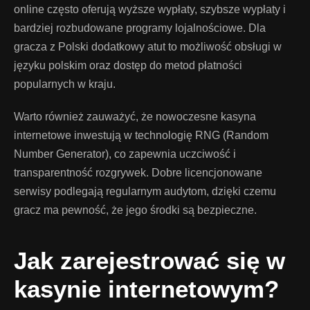
online często oferują wyższe wypłaty, szybsze wypłaty i
bardziej rozbudowane programy lojalnościowe. Dla
gracza z Polski dodatkowy atut to możliwość obsługi w
języku polskim oraz dostęp do metod płatności
popularnych w kraju.
Warto również zauważyć, że nowoczesne kasyna
internetowe inwestują w technologię RNG (Random
Number Generator), co zapewnia uczciwość i
transparentność rozgrywek. Dobre licencjonowane
serwisy podlegają regularnym audytom, dzięki czemu
gracz ma pewność, że jego środki są bezpieczne.
Jak zarejestrować się w
kasynie internetowym?