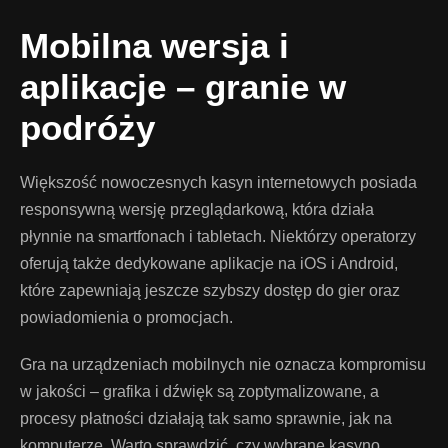
Mobilna wersja i
aplikacje – granie w
podróży
Większość nowoczesnych kasyn internetowych posiada
responsywną wersję przeglądarkową, która działa
płynnie na smartfonach i tabletach. Niektórzy operatorzy
oferują także dedykowane aplikacje na iOS i Android,
które zapewniają jeszcze szybszy dostęp do gier oraz
powiadomienia o promocjach.
Gra na urządzeniach mobilnych nie oznacza kompromisu
w jakości – grafika i dźwięk są zoptymalizowane, a
procesy płatności działają tak samo sprawnie, jak na
komputerze. Warto sprawdzić, czy wybrane kasyno