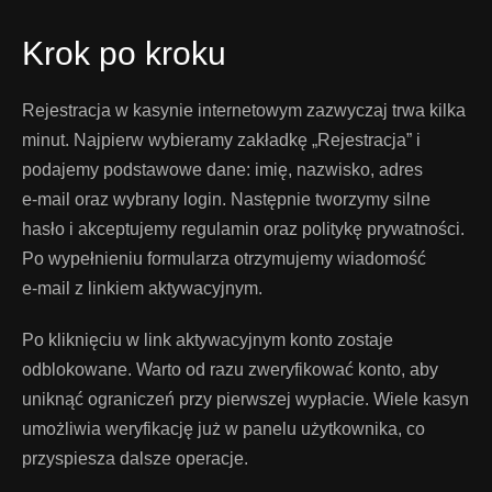
Krok po kroku
Rejestracja w kasynie internetowym zazwyczaj trwa kilka
minut. Najpierw wybieramy zakładkę „Rejestracja” i
podajemy podstawowe dane: imię, nazwisko, adres
e‑mail oraz wybrany login. Następnie tworzymy silne
hasło i akceptujemy regulamin oraz politykę prywatności.
Po wypełnieniu formularza otrzymujemy wiadomość
e‑mail z linkiem aktywacyjnym.
Po kliknięciu w link aktywacyjnym konto zostaje
odblokowane. Warto od razu zweryfikować konto, aby
uniknąć ograniczeń przy pierwszej wypłacie. Wiele kasyn
umożliwia weryfikację już w panelu użytkownika, co
przyspiesza dalsze operacje.