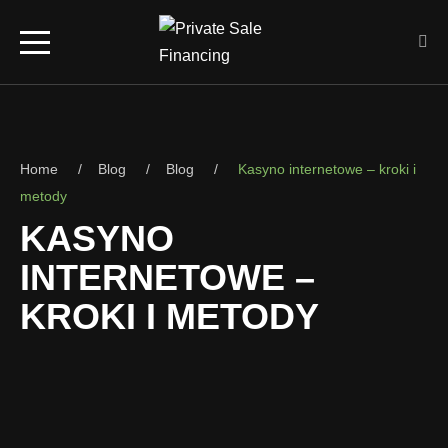
Home
Blog
Blog
Kasyno internetowe – kroki i
metody
KASYNO
INTERNETOWE –
KROKI I METODY