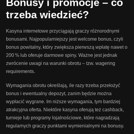
Bonusy i promocje – co
trzeba wiedzieć?
Kasyna internetowe przyciągają graczy różnorodnymi
bonusami. Najpopularniejszy jest welcome bonus, czyli
bonus powitalny, który zwiększa pierwszą wpłatę nawet o
200 % lub oferuje darmowe spiny. Ważne jest jednak
zwrócenie uwagi na warunki obrotu – tzw. wagering
requirements.
Wymagania obrotu określają, ile razy trzeba przełożyć
bonus i ewentualny depozyt, zanim będzie można
wypłacić wygrane. Im niższe wymagania, tym bardziej
atrakcyjna oferta. Niektóre kasyna oferują też cashback,
turnieje lub programy lojalnościowe, które nagradzają
regularnych graczy punktami wymienialnymi na bonusy.