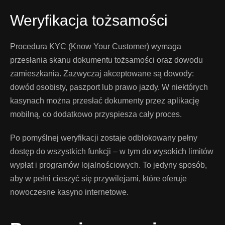
Weryfikacja tożsamości
Procedura KYC (Know Your Customer) wymaga
przesłania skanu dokumentu tożsamości oraz dowodu
zamieszkania. Zazwyczaj akceptowane są dowody:
dowód osobisty, paszport lub prawo jazdy. W niektórych
kasynach można przesłać dokumenty przez aplikację
mobilną, co dodatkowo przyspiesza cały proces.
Po pomyślnej weryfikacji zostaje odblokowany pełny
dostęp do wszystkich funkcji – w tym do wysokich limitów
wypłat i programów lojalnościowych. To jedyny sposób,
aby w pełni cieszyć się przywilejami, które oferuje
nowoczesne kasyno internetowe.