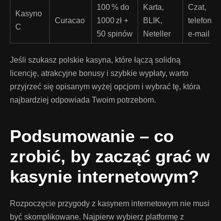
100 % do
Karta,
Czat,
Kasyno
Curacao
1000 zł +
BLIK,
telefon,
C
50 spinów
Neteller
e‑mail
Jeśli szukasz
polskie kasyna
, które łączą solidną
licencję, atrakcyjne bonusy i szybkie wypłaty, warto
przyjrzeć się opisanym wyżej opcjom i wybrać tę, która
najbardziej odpowiada Twoim potrzebom.
Podsumowanie – co
zrobić, by zacząć grać w
kasynie internetowym?
Rozpoczęcie przygody z kasynem internetowym nie musi
być skomplikowane. Najpierw wybierz platformę z