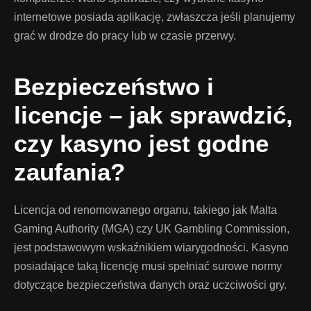
internetowe posiada aplikację, zwłaszcza jeśli planujemy
grać w drodze do pracy lub w czasie przerwy.
Bezpieczeństwo i
licencje – jak sprawdzić,
czy kasyno jest godne
zaufania?
Licencja od renomowanego organu, takiego jak Malta
Gaming Authority (MGA) czy UK Gambling Commission,
jest podstawowym wskaźnikiem wiarygodności. Kasyno
posiadające taką licencję musi spełniać surowe normy
dotyczące bezpieczeństwa danych oraz uczciwości gry.