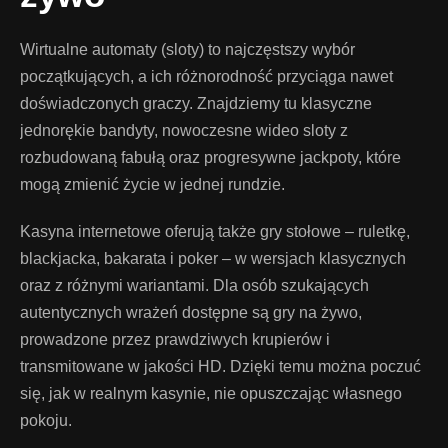
Wirtualne automaty (sloty) to najczęstszy wybór
początkujących, a ich różnorodność przyciąga nawet
doświadczonych graczy. Znajdziemy tu klasyczne
jednorękie bandyty, nowoczesne wideo sloty z
rozbudowaną fabułą oraz progresywne jackpoty, które
mogą zmienić życie w jednej rundzie.
Kasyna internetowe oferują także gry stołowe – ruletkę,
blackjacka, bakarata i poker – w wersjach klasycznych
oraz z różnymi wariantami. Dla osób szukających
autentycznych wrażeń dostępne są gry na żywo,
prowadzone przez prawdziwych krupierów i
transmitowane w jakości HD. Dzięki temu można poczuć
się, jak w realnym kasynie, nie opuszczając własnego
pokoju.