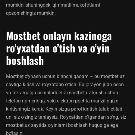
mumkin, shuningdek, qimmatli mukofotlarni
qozonishingiz mumkin.
Mostbet onlayn kazinoga
ro’yxatdan o’tish va o’yin
boshlash
Mostbet o’ynash uchun birinchi qadam – bu mostbet uz
saytiga kirish va ro’yxatdan o’tish. Bu jarayon juda oson
va tez amalga oshiriladi. Siz mostbet uz kirish uchun
telefon nomeringiz yoki elektron pochta manzilingizni
kiritishingiz kerak. Keyin sizga parol kiritish talab etiladi,
uni siz o’zingiz tanlaysiz. Ro’yxatdan o’tgandan so’ng, siz
mostbet uz saytida o’yinlarni boshlash huquqiga ega
bo’lasiz.