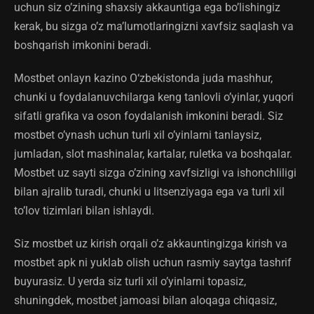
uchun siz o’zining shaxsiy akkauntiga ega bo’lishingiz
kerak, bu sizga o’z ma’lumotlaringizni xavfsiz saqlash va
boshqarish imkonini beradi.
Mostbet onlayn kazino O‘zbekistonda juda mashhur,
chunki u foydalanuvchilarga keng tanlovli o’yinlar, yuqori
sifatli grafika va oson foydalanish imkonini beradi. Siz
mostbet o’ynash uchun turli xil o’yinlarni tanlaysiz,
jumladan, slot mashinalar, kartalar, ruletka va boshqalar.
Mostbet uz sayti sizga o’zining xavfsizligi va ishonchliligi
bilan ajralib turadi, chunki u litsenziyaga ega va turli xil
to’lov tizimlari bilan ishlaydi.
Siz mostbet uz kirish orqali o’z akkauntingizga kirish va
mostbet apk ni yuklab olish uchun rasmiy saytga tashrif
buyurasiz. U yerda siz turli xil o’yinlarni topasiz,
shuningdek, mostbet jamoasi bilan aloqaga chiqasiz,