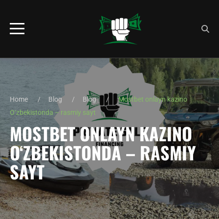
Home
Blog
Blog
Mostbet onlayn kazino
O‘zbekistonda – rasmiy sayt
MOSTBET ONLAYN KAZINO
O‘ZBEKISTONDA – RASMIY
SAYT