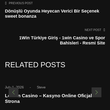
PREVIOUS POST
Dönüşlü Oyunda Heyecan Verici Bir Seçenek
sweet bonanza
NEXT POST
1Win Türkiye Giriş - 1win Casino ve Spor
Bahisleri - Resmi Site
RELATED POSTS
July 1, 2026
Steve
Lemon Casino – Kasyno Online Oficjalna
Strona