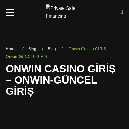
Home
Blog
Blog
Onwin Casino GİRİŞ –
Onwin-GÜNCEL GİRİŞ
ONWIN CASINO GİRİŞ
– ONWIN-GÜNCEL
GİRİŞ