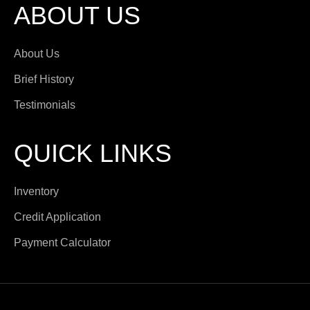
ABOUT US
About Us
Brief History
Testimonials
QUICK LINKS
Inventory
Credit Application
Payment Calculator