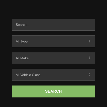
SEARCH