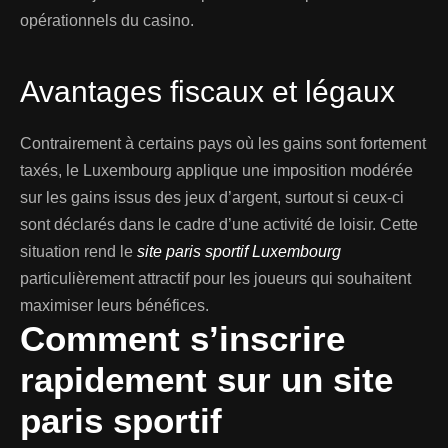
opérationnels du casino.
Avantages fiscaux et légaux
Contrairement à certains pays où les gains sont fortement
taxés, le Luxembourg applique une imposition modérée
sur les gains issus des jeux d’argent, surtout si ceux‑ci
sont déclarés dans le cadre d’une activité de loisir. Cette
situation rend le
site paris sportif Luxembourg
particulièrement attractif pour les joueurs qui souhaitent
maximiser leurs bénéfices.
Comment s’inscrire
rapidement sur un site
paris sportif