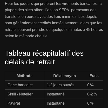
Pour les joueurs qui préfèrent les virements bancaires, la
plupart des sites offrent l’option SEPA, permettant des
transferts en euros avec des frais minimes. Les dépôts
sont généralement crédités immédiatement, alors que les
retraits peuvent prendre de quelques minutes à 48 heures
selon la méthode choisie.
Tableau récapitulatif des
délais de retrait
Méthode
Délai moyen
Frais
Carte bancaire
1‑2 jours ouvrés
0 %
Skrill / Neteller
Instantané
0‑2 %
PayPal
Instantané
0 %