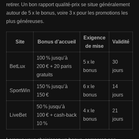
retirer. Un bon rapport qualité‑prix se situe généralement
autour de 5 x le bonus, voire 3 x pour les promotions les
plus généreuses.
Exigence
Site
Bonus d’accueil
Validité
de mise
100 % jusqu’à
5 x le
30
BetLux
200 € + 20 paris
bonus
jours
gratuits
150 % jusqu’à
6 x le
14
SportWin
150 €
bonus
jours
50 % jusqu’à
4 x le
21
LiveBet
100 € + cash‑back
bonus
jours
10 %