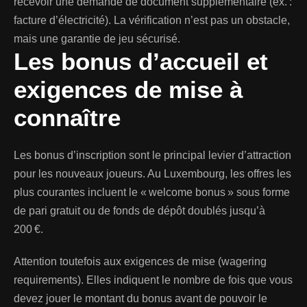
recevoir une demande de document supplémentaire (ex. :
facture d’électricité). La vérification n’est pas un obstacle,
mais une garantie de jeu sécurisé.
Les bonus d’accueil et
exigences de mise à
connaître
Les bonus d’inscription sont le principal levier d’attraction
pour les nouveaux joueurs. Au Luxembourg, les offres les
plus courantes incluent le « welcome bonus » sous forme
de pari gratuit ou de fonds de dépôt doublés jusqu’à
200 €.
Attention toutefois aux exigences de mise (wagering
requirements). Elles indiquent le nombre de fois que vous
devez jouer le montant du bonus avant de pouvoir le