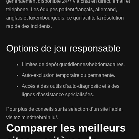
généralement disponible 24/7 via chat en direct, email et
téléphone. Les équipes parlent français, allemand,
anglais et luxembourgeois, ce qui facilite la résolution
rapide des incidents.
Options de jeu responsable
Limites de dépôt quotidiennes/hebdomadaires.
Auto‑exclusion temporaire ou permanente.
Accès à des outils d’auto‑diagnostic et à des
lignes d’assistance spécialisées.
Pour plus de conseils sur la sélection d’un site fiable,
visitez
mindthebrain.lu/
.
Comparer les meilleurs