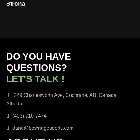
Strona
DO YOU HAVE
QUESTIONS?
LET'S TALK !
229 Charlesworth Ave, Cochrane, AB, Canada,
Alberta
(403) 710-7474
dane@bowridgesports.com