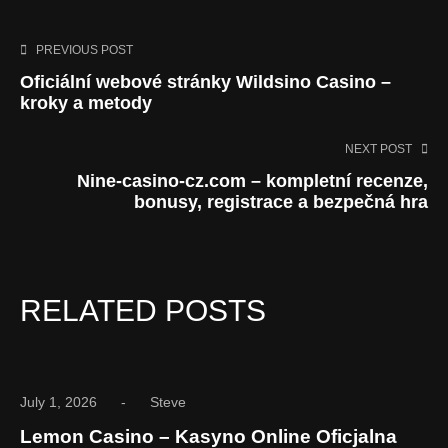
PREVIOUS POST
Oficiální webové stránky Wildsino Casino –
kroky a metody
NEXT POST
Nine-casino-cz.com – kompletní recenze,
bonusy, registrace a bezpečná hra
RELATED POSTS
July 1, 2026
Steve
Lemon Casino – Kasyno Online Oficjalna