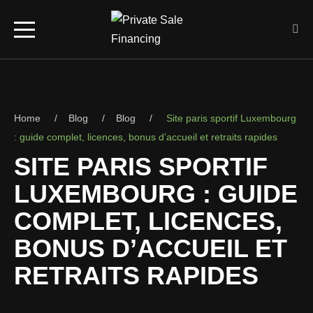
Home
Blog
Blog
Site paris sportif Luxembourg
: guide complet, licences, bonus d’accueil et retraits rapides
SITE PARIS SPORTIF
LUXEMBOURG : GUIDE
COMPLET, LICENCES,
BONUS D’ACCUEIL ET
RETRAITS RAPIDES