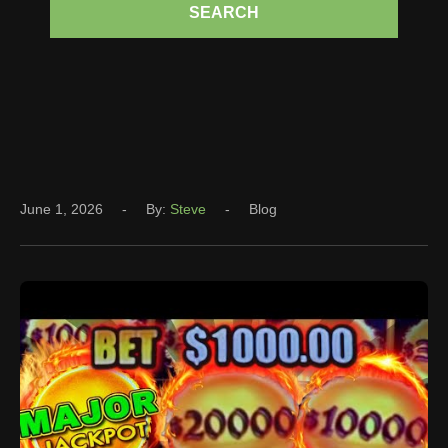
SEARCH
June 1, 2026
By:
Steve
Blog