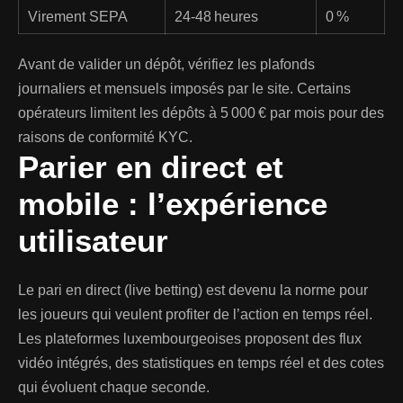
Virement SEPA
24‑48 heures
0 %
Avant de valider un dépôt, vérifiez les plafonds
journaliers et mensuels imposés par le site. Certains
opérateurs limitent les dépôts à 5 000 € par mois pour des
raisons de conformité KYC.
Parier en direct et
mobile : l’expérience
utilisateur
Le pari en direct (live betting) est devenu la norme pour
les joueurs qui veulent profiter de l’action en temps réel.
Les plateformes luxembourgeoises proposent des flux
vidéo intégrés, des statistiques en temps réel et des cotes
qui évoluent chaque seconde.