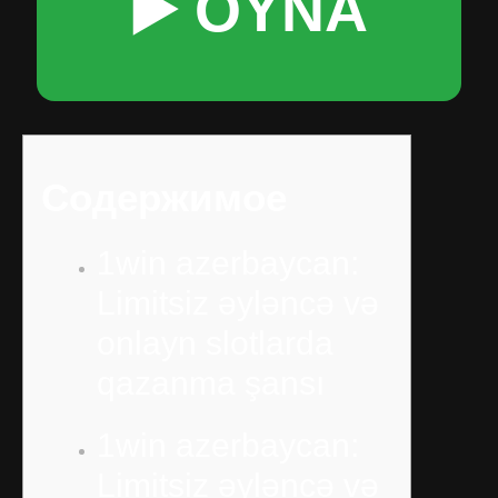
▶️ OYNA
Содержимое
1win azerbaycan:
Limitsiz əyləncə və
onlayn slotlarda
qazanma şansı
1win azerbaycan:
Limitsiz əyləncə və