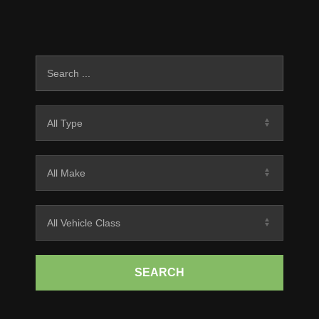
SEARCH