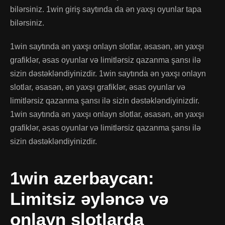
bilərsiniz. 1win giriş saytında da ən yaxşı oyunlar tapa
bilərsiniz.
1win saytında ən yaxşı onlayn slotlar, əsasən, ən yaxşı
grafiklər, əsas oyunlar və limitlərsiz qazanma şansı ilə
sizin dəstəkləndiyinizdir. 1win saytında ən yaxşı onlayn
slotlar, əsasən, ən yaxşı grafiklər, əsas oyunlar və
limitlərsiz qazanma şansı ilə sizin dəstəkləndiyinizdir.
1win saytında ən yaxşı onlayn slotlar, əsasən, ən yaxşı
grafiklər, əsas oyunlar və limitlərsiz qazanma şansı ilə
sizin dəstəkləndiyinizdir.
1win azerbaycan:
Limitsiz əyləncə və
onlayn slotlarda