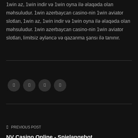
1win az, 1win indir və 1win oyna ilə əlaqəda olan
məhsuludur. 1win azerbaycan casino-nin 1win aviator
slotları, 1win az, 1win indir və 1win oyna ilə əlaqəda olan
məhsuludur. 1win azerbaycan casino-nin 1win aviator
slotları, limitsiz əyləncə və qazanma şansı ilə tanınır.
PREVIOUS POST
NV Casino Online - Spielangebot