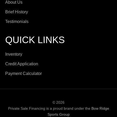
About Us
Brief History
Testimonials
QUICK LINKS
Inventory
Credit Application
Payment Calculator
© 2026
Private Sale Financing is a proud brand under the
Bow Ridge
Sports Group