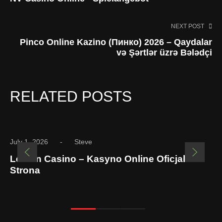
NEXT POST
Pinco Online Kazino (Пинко) 2026 – Qaydalar
və Şərtlər üzrə Bələdçi
RELATED POSTS
July 1, 2026
Steve
Lemon Casino – Kasyno Online Oficjalna
Strona