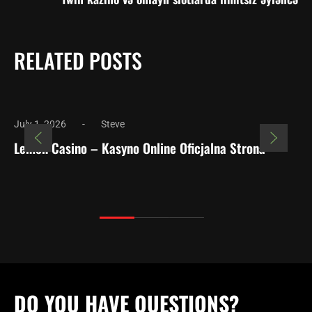
RELATED POSTS
July 1, 2026
Steve
Lemon Casino – Kasyno Online Oficjalna Strona
DO YOU HAVE QUESTIONS?