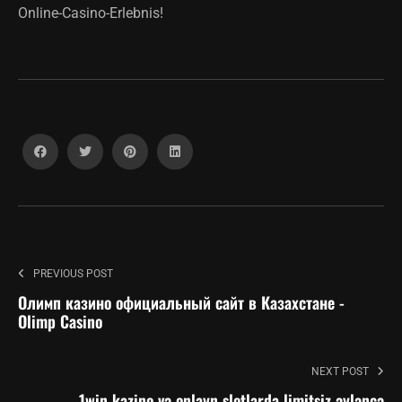
Online-Casino-Erlebnis!
PREVIOUS POST
Олимп казино официальный сайт в Казахстане -
Olimp Casino
NEXT POST
1win kazino və onlayn slotlarda limitsiz əyləncə