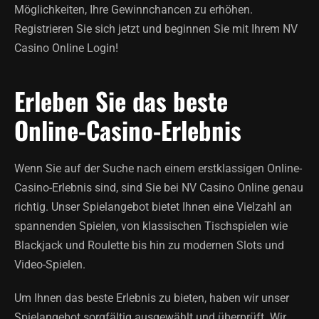
Möglichkeiten, Ihre Gewinnchancen zu erhöhen.
Registrieren Sie sich jetzt und beginnen Sie mit Ihrem NV
Casino Online Login!
Erleben Sie das beste
Online-Casino-Erlebnis
Wenn Sie auf der Suche nach einem erstklassigen Online-
Casino-Erlebnis sind, sind Sie bei NV Casino Online genau
richtig. Unser Spielangebot bietet Ihnen eine Vielzahl an
spannenden Spielen, von klassischen Tischspielen wie
Blackjack und Roulette bis hin zu modernen Slots und
Video-Spielen.
Um Ihnen das beste Erlebnis zu bieten, haben wir unser
Spielangebot sorgfältig ausgewählt und überprüft. Wir