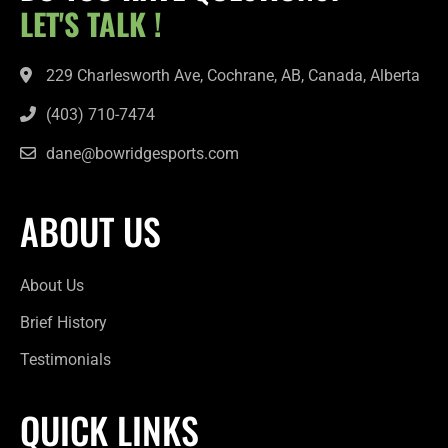
LET'S TALK !
229 Charlesworth Ave, Cochrane, AB, Canada, Alberta
(403) 710-7474
dane@bowridgesports.com
ABOUT US
About Us
Brief History
Testimonials
QUICK LINKS