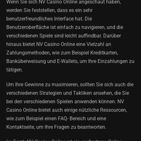
Wenn Sie sich NV Casino Online angeschaut haben,
werden Sie feststellen, dass es ein sehr
benutzerfreundliches Interface hat. Die
Benutzeroberfläche ist einfach zu navigieren, und die
verschiedenen Spiele sind leicht auffindbar. Darüber
hinaus bietet NV Casino Online eine Vielzahl an
Zahlungsmethoden, wie zum Beispiel Kreditkarten,
Banküberweisung und E-Wallets, um Ihre Einzahlungen zu
tätigen.
Um Ihre Gewinne zu maximieren, sollten Sie sich auch die
verschiedenen Strategien und Taktiken ansehen, die Sie
bei den verschiedenen Spielen anwenden können. NV
Casino Online bietet auch einige nützliche Ressourcen,
wie zum Beispiel einen FAQ- Bereich und eine
Kontaktseite, um Ihre Fragen zu beantworten.