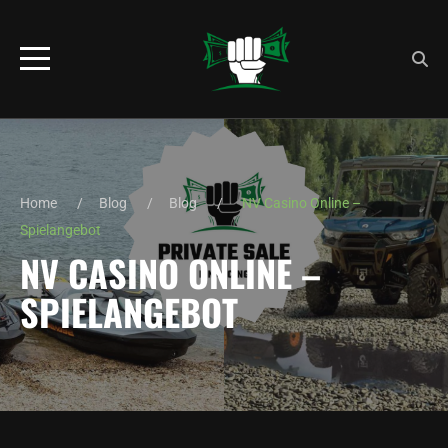
Home
Blog
Blog
NV Casino Online –
Spielangebot
NV CASINO ONLINE –
SPIELANGEBOT