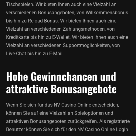
Tischspielen. Wir bieten Ihnen auch eine Vielzahl an
verschiedenen Bonusangeboten, von Willkommensbonus
bis hin zu Reload-Bonus. Wir bieten Ihnen auch eine
Vielzahl an verschiedenen Zahlungsmethoden, von
Kreditkarte bis hin zu E-Wallet. Wir bieten Ihnen auch eine
Vielzahl an verschiedenen Supportmöglichkeiten, von
Live-Chat bis hin zu E-Mail.
Hohe Gewinnchancen und
attraktive Bonusangebote
Wenn Sie sich für das NV Casino Online entscheiden,
können Sie auf eine Vielzahl an Spieloptionen und
attraktiven Bonusangeboten zurückgreifen. Als registrierte
Benutzer können Sie sich für den NV Casino Online Login