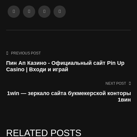
PREVIOUS POST
Пин Ап Казино - Официальный сайт Pin Up
Casino | Входи и играй
NEXT POST
1win — зеркало сайта букмекерской конторы
1вин
RELATED POSTS