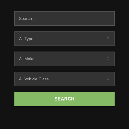
SEARCH