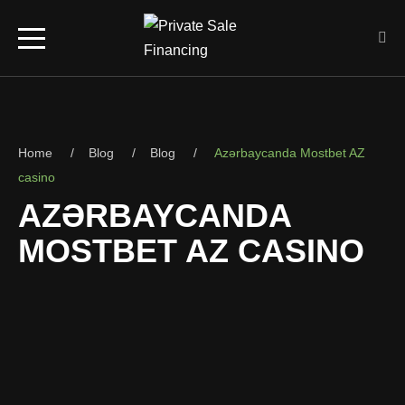
Home
Blog
Blog
Azərbaycanda Mostbet AZ
casino
AZƏRBAYCANDA
MOSTBET AZ CASINO