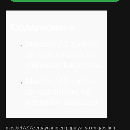
Содержимое
Mostbet AZ casino-
da qanunname və
xidmətlər haqqında
Mostbet AZ casino-
da qazanmaq və
xidmətlər istifadəsi
mostbet
AZ Azerbaycanın en populyar və en qarşılıqlı