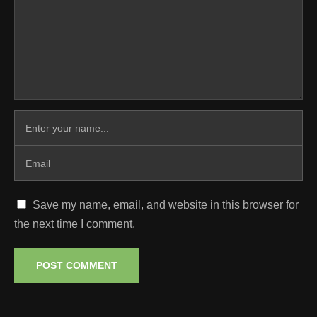
Save my name, email, and website in this browser for
the next time I comment.