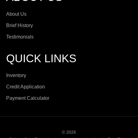
About Us
Brief History
Testimonials
QUICK LINKS
Inventory
Credit Application
Payment Calculator
© 2026