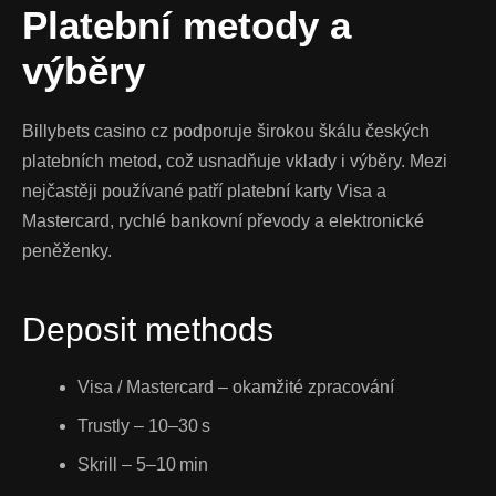
Platební metody a
výběry
Billybets casino cz podporuje širokou škálu českých
platebních metod, což usnadňuje vklady i výběry. Mezi
nejčastěji používané patří platební karty Visa a
Mastercard, rychlé bankovní převody a elektronické
peněženky.
Deposit methods
Visa / Mastercard – okamžité zpracování
Trustly – 10–30 s
Skrill – 5–10 min