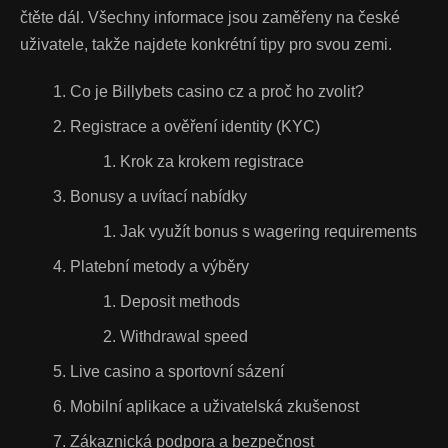
čtěte dál. Všechny informace jsou zaměřeny na české
uživatele, takže najdete konkrétní tipy pro svou zemi.
Co je Billybets casino cz a proč ho zvolit?
Registrace a ověření identity (KYC)
Krok za krokem registrace
Bonusy a uvítací nabídky
Jak využít bonus s wagering requirements
Platební metody a výběry
Deposit methods
Withdrawal speed
Live casino a sportovní sázení
Mobilní aplikace a uživatelská zkušenost
Zákaznická podpora a bezpečnost