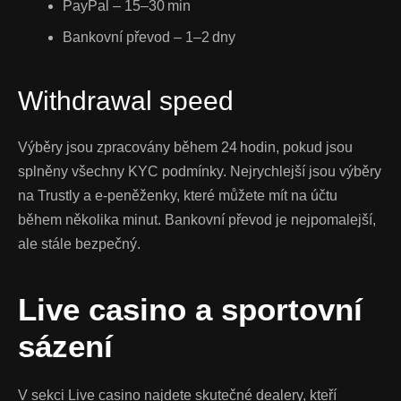
PayPal – 15–30 min
Bankovní převod – 1–2 dny
Withdrawal speed
Výběry jsou zpracovány během 24 hodin, pokud jsou
splněny všechny KYC podmínky. Nejrychlejší jsou výběry
na Trustly a e‑peněženky, které můžete mít na účtu
během několika minut. Bankovní převod je nejpomalejší,
ale stále bezpečný.
Live casino a sportovní
sázení
V sekci Live casino najdete skutečné dealery, kteří