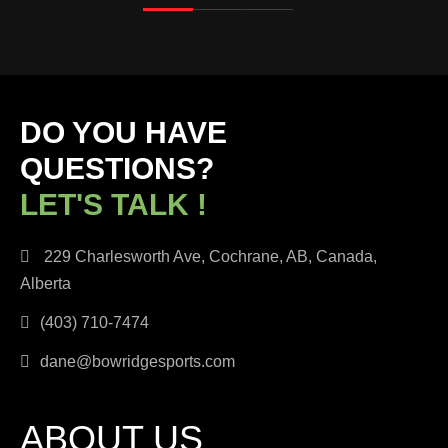
DO YOU HAVE
QUESTIONS?
LET'S TALK !
229 Charlesworth Ave, Cochrane, AB, Canada,
Alberta
(403) 710-7474
dane@bowridgesports.com
ABOUT US