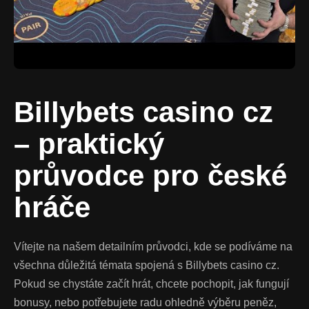
Billybets casino cz
– praktický
průvodce pro české
hráče
Vítejte na našem detailním průvodci, kde se podíváme na
všechna důležitá témata spojená s Billybets casino cz.
Pokud se chystáte začít hrát, chcete pochopit, jak fungují
bonusy, nebo potřebujete radu ohledně výběru peněz,