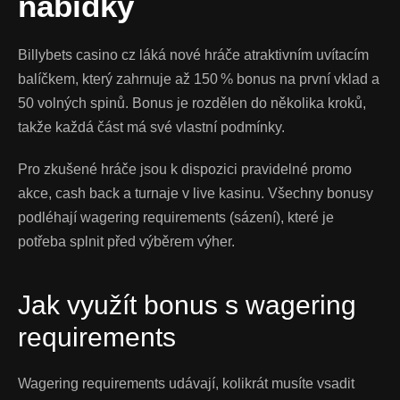
nabídky
Billybets casino cz láká nové hráče atraktivním uvítacím
balíčkem, který zahrnuje až 150 % bonus na první vklad a
50 volných spinů. Bonus je rozdělen do několika kroků,
takže každá část má své vlastní podmínky.
Pro zkušené hráče jsou k dispozici pravidelné promo
akce, cash back a turnaje v live kasinu. Všechny bonusy
podléhají wagering requirements (sázení), které je
potřeba splnit před výběrem výher.
Jak využít bonus s wagering
requirements
Wagering requirements udávají, kolikrát musíte vsadit