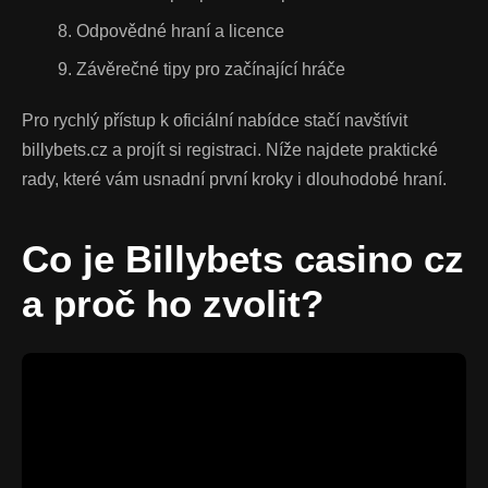
Odpovědné hraní a licence
Závěrečné tipy pro začínající hráče
Pro rychlý přístup k oficiální nabídce stačí navštívit
billybets.cz
a projít si registraci. Níže najdete praktické
rady, které vám usnadní první kroky i dlouhodobé hraní.
Co je Billybets casino cz
a proč ho zvolit?