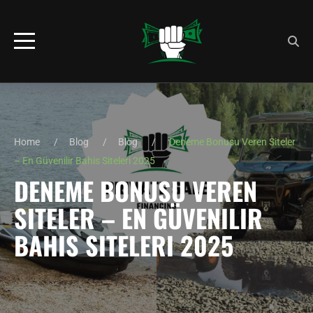
Home
Blog
Blog
Deneme Bonusu Veren Siteler
– En Güvenilir Bahis Siteleri 2025
DENEME BONUSU VEREN
SITELER – EN GÜVENILIR
BAHIS SITELERI 2025