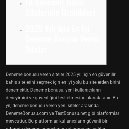
En Güvenilir Bahis
Sitelerinin Özellikleri
2025 Yılı için En İyi
Deneme Bonusu Veren
Siteler
Deneme bonusu veren siteler 2025 yılı için en güvenilir
bahis sitelerini seçmek için en iyi yolu bu sitelerden birini
denemektir. Deneme bonusu, yeni kullanıcıların
deneyimini ve güvenliğini test etmesine olanak tanır. Bu
yıl, deneme bonusu veren yeni siteler arasında
DenemeBonusu.com ve TestBonusu.net gibi platformlar
mevcuttur. Bu platformlar, kullanıcıların güvenli bir
ortamda deneme bonuslarını kullanmasını sağlar.