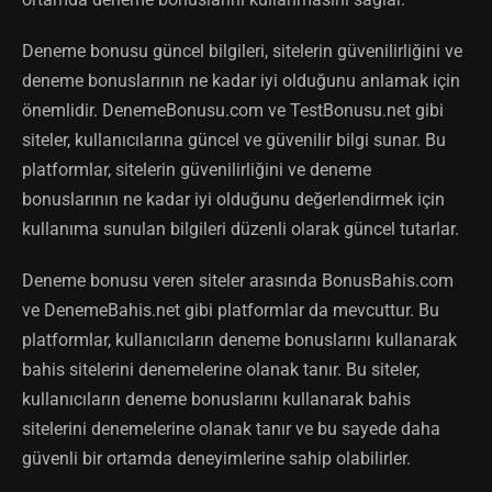
Deneme bonusu güncel bilgileri, sitelerin güvenilirliğini ve
deneme bonuslarının ne kadar iyi olduğunu anlamak için
önemlidir. DenemeBonusu.com ve TestBonusu.net gibi
siteler, kullanıcılarına güncel ve güvenilir bilgi sunar. Bu
platformlar, sitelerin güvenilirliğini ve deneme
bonuslarının ne kadar iyi olduğunu değerlendirmek için
kullanıma sunulan bilgileri düzenli olarak güncel tutarlar.
Deneme bonusu veren siteler arasında BonusBahis.com
ve DenemeBahis.net gibi platformlar da mevcuttur. Bu
platformlar, kullanıcıların deneme bonuslarını kullanarak
bahis sitelerini denemelerine olanak tanır. Bu siteler,
kullanıcıların deneme bonuslarını kullanarak bahis
sitelerini denemelerine olanak tanır ve bu sayede daha
güvenli bir ortamda deneyimlerine sahip olabilirler.