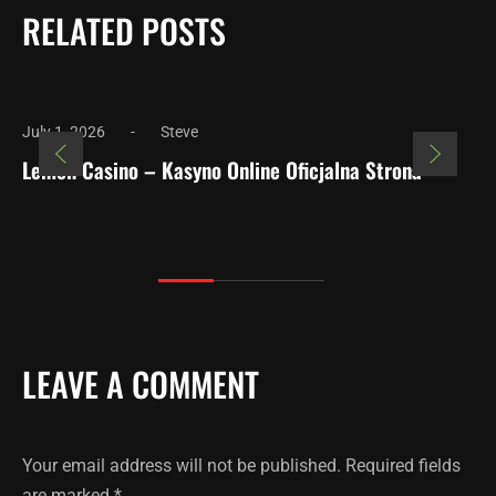
RELATED POSTS
July 1, 2026
Steve
Lemon Casino – Kasyno Online Oficjalna Strona
LEAVE A COMMENT
Your email address will not be published.
Required fields
are marked
*