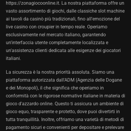
https://
zonagiocoonline.it
. La nostra piattaforma offre un
vasto assortimento di giochi, dalle classiche slot machine
ai tavoli da casinò più tradizionali, fino all'emozione del
live casino con croupier in tempo reale. Operiamo
esclusivamente nel mercato italiano, garantendo
un'interfaccia utente completamente localizzata e
un'assistenza clienti dedicata alle esigenze dei giocatori
italiani.
La sicurezza è la nostra priorità assoluta. Siamo una
piattaforma autorizzata dall'ADM (Agenzia delle Dogane
e dei Monopoli), il che significa che operiamo in
conformità con le rigorose normative italiane in materia di
gioco d'azzardo online. Questo ti assicura un ambiente di
gioco equo, trasparente e protetto, dove puoi divertirti in
tutta tranquillità. Inoltre, offriamo una varietà di metodi di
pagamento sicuri e convenienti per depositare e prelevare