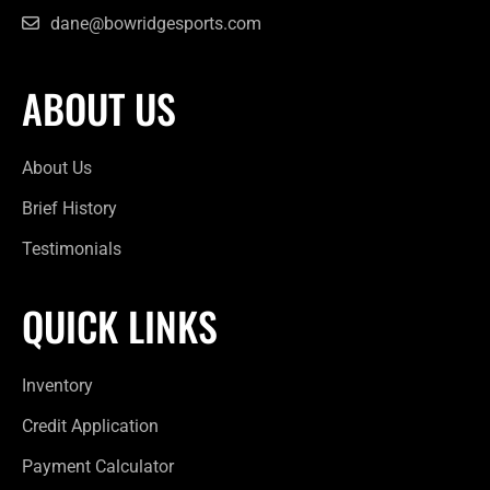
dane@bowridgesports.com
ABOUT US
About Us
Brief History
Testimonials
QUICK LINKS
Inventory
Credit Application
Payment Calculator