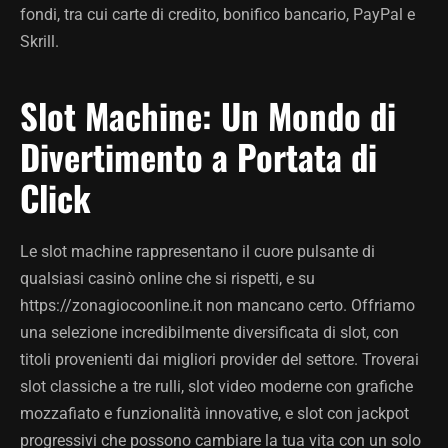
fondi, tra cui carte di credito, bonifico bancario, PayPal e
Skrill.
Slot Machine: Un Mondo di
Divertimento a Portata di
Click
Le slot machine rappresentano il cuore pulsante di
qualsiasi casinò online che si rispetti, e su
https://zonagiocoonline.it non mancano certo. Offriamo
una selezione incredibilmente diversificata di slot, con
titoli provenienti dai migliori provider del settore. Troverai
slot classiche a tre rulli, slot video moderne con grafiche
mozzafiato e funzionalità innovative, e slot con jackpot
progressivi che possono cambiare la tua vita con un solo