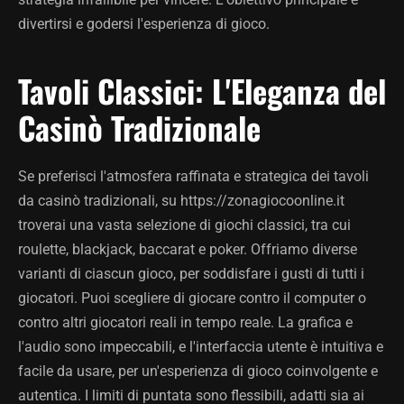
divertirsi e godersi l'esperienza di gioco.
Tavoli Classici: L'Eleganza del
Casinò Tradizionale
Se preferisci l'atmosfera raffinata e strategica dei tavoli
da casinò tradizionali, su https://zonagiocoonline.it
troverai una vasta selezione di giochi classici, tra cui
roulette, blackjack, baccarat e poker. Offriamo diverse
varianti di ciascun gioco, per soddisfare i gusti di tutti i
giocatori. Puoi scegliere di giocare contro il computer o
contro altri giocatori reali in tempo reale. La grafica e
l'audio sono impeccabili, e l'interfaccia utente è intuitiva e
facile da usare, per un'esperienza di gioco coinvolgente e
autentica. I limiti di puntata sono flessibili, adatti sia ai