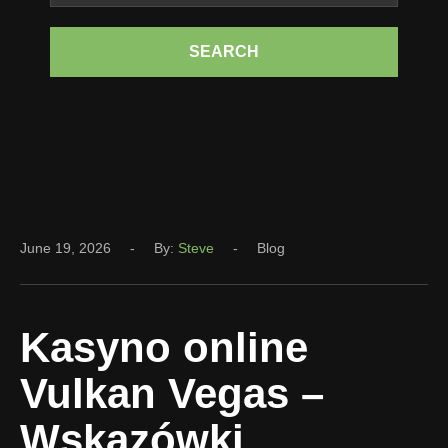
SEARCH
June 19, 2026
By:
Steve
Blog
Kasyno online
Vulkan Vegas –
Wskazówki