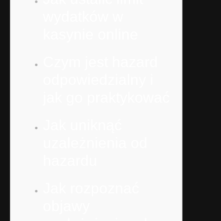
wydatków w
kasynie online
Czym jest hazard
odpowiedzialny i
jak go praktykować
Jak uniknąć
uzależnienia od
hazardu
Jak rozpoznać
objawy