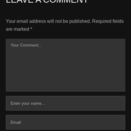
Your email address will not be published.
Required fields
are marked
*