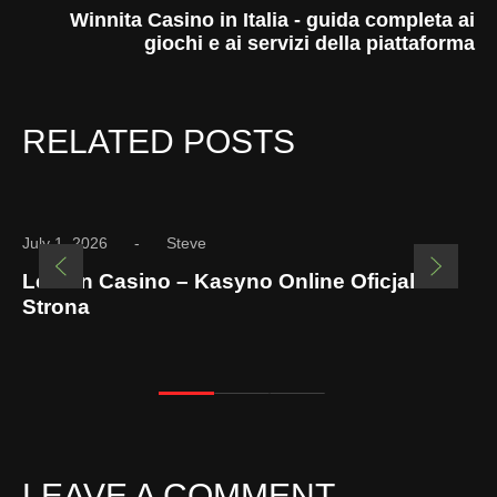
Winnita Casino in Italia - guida completa ai
giochi e ai servizi della piattaforma
RELATED POSTS
July 1, 2026
Steve
Lemon Casino – Kasyno Online Oficjalna
Strona
LEAVE A COMMENT