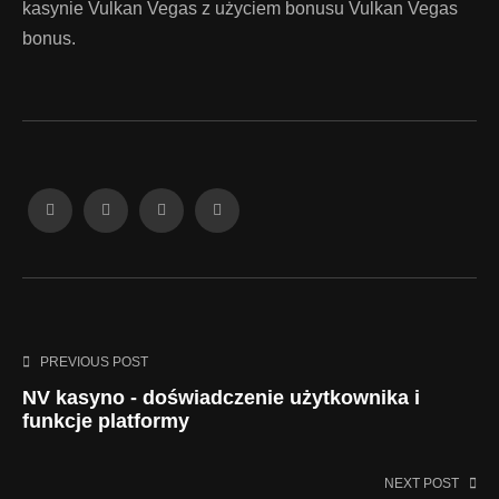
kasynie Vulkan Vegas z użyciem bonusu Vulkan Vegas
bonus.
PREVIOUS POST
NV kasyno - doświadczenie użytkownika i
funkcje platformy
NEXT POST