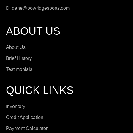
dane@bowridgesports.com
ABOUT US
About Us
Brief History
Testimonials
QUICK LINKS
Inventory
Credit Application
Payment Calculator