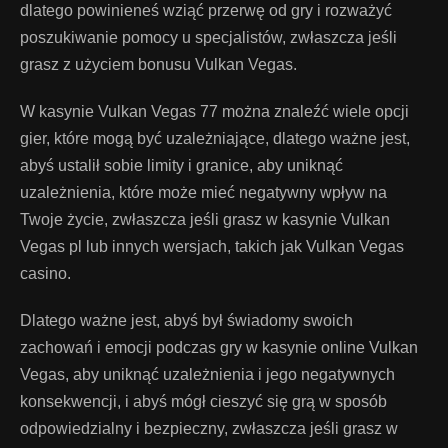
dlatego powinieneś wziąć przerwę od gry i rozważyć
poszukiwanie pomocy u specjalistów, zwłaszcza jeśli
grasz z użyciem bonusu Vulkan Vegas.
W kasynie Vulkan Vegas 77 można znaleźć wiele opcji
gier, które mogą być uzależniające, dlatego ważne jest,
abyś ustalił sobie limity i granice, aby uniknąć
uzależnienia, które może mieć negatywny wpływ na
Twoje życie, zwłaszcza jeśli grasz w kasynie Vulkan
Vegas pl lub innych wersjach, takich jak Vulkan Vegas
casino.
Dlatego ważne jest, abyś był świadomy swoich
zachowań i emocji podczas gry w kasynie online Vulkan
Vegas, aby uniknąć uzależnienia i jego negatywnych
konsekwencji, i abyś mógł cieszyć się grą w sposób
odpowiedzialny i bezpieczny, zwłaszcza jeśli grasz w