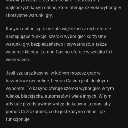
najlepszych kasyn online, które oferują szeroki wybór gier
i korzystne warunki gry.
Kasyna online są różne, ale większość z nich oferuje
następujące funkcje: szeroki wybór gier, korzystne
warunki gry, bezpieczeństwo i prywatność, a także
wsparcie klienta. Lemon Casino oferuje wszystko to i
wiele więcej.
Jeśli szukasz kasyna, w którym możesz grać w
hazardowe gry online, Lemon Casino jest idealnym
wyborem. To kasyno oferuje szeroki wybór gier, w tym
ruletke, blackjacka, automatów i wiele innych. W tym
artykule przedstawimy wstęp do kasyna Lemon, aby
pomóc Ci zrozumieć, co to jest kasyno online i jak
funkcjonuje.