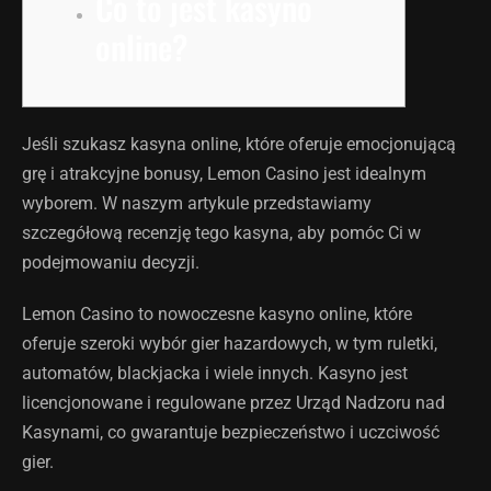
Co to jest kasyno
online?
Jeśli szukasz kasyna online, które oferuje emocjonującą
grę i atrakcyjne bonusy, Lemon Casino jest idealnym
wyborem. W naszym artykule przedstawiamy
szczegółową recenzję tego kasyna, aby pomóc Ci w
podejmowaniu decyzji.
Lemon Casino to nowoczesne kasyno online, które
oferuje szeroki wybór gier hazardowych, w tym ruletki,
automatów, blackjacka i wiele innych. Kasyno jest
licencjonowane i regulowane przez Urząd Nadzoru nad
Kasynami, co gwarantuje bezpieczeństwo i uczciwość
gier.