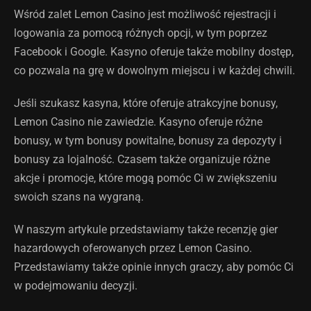
Wśród zalet Lemon Casino jest możliwość rejestracji i
logowania za pomocą różnych opcji, w tym poprzez
Facebook i Google. Kasyno oferuje także mobilny dostęp,
co pozwala na grę w dowolnym miejscu i w każdej chwili.
Jeśli szukasz kasyna, które oferuje atrakcyjne bonusy,
Lemon Casino nie zawiedzie. Kasyno oferuje różne
bonusy, w tym bonusy powitalne, bonusy za depozyty i
bonusy za lojalność. Czasem także organizuje różne
akcje i promocje, które mogą pomóc Ci w zwiększeniu
swoich szans na wygraną.
W naszym artykule przedstawiamy także recenzję gier
hazardowych oferowanych przez Lemon Casino.
Przedstawiamy także opinie innych graczy, aby pomóc Ci
w podejmowaniu decyzji.