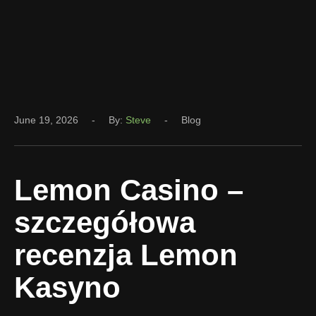
June 19, 2026
By:
Steve
Blog
Lemon Casino –
szczegółowa
recenzja Lemon
Kasyno