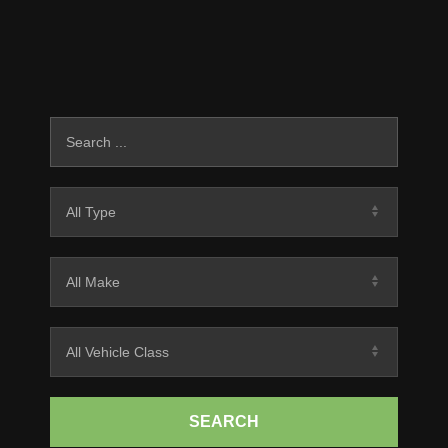
SEARCH