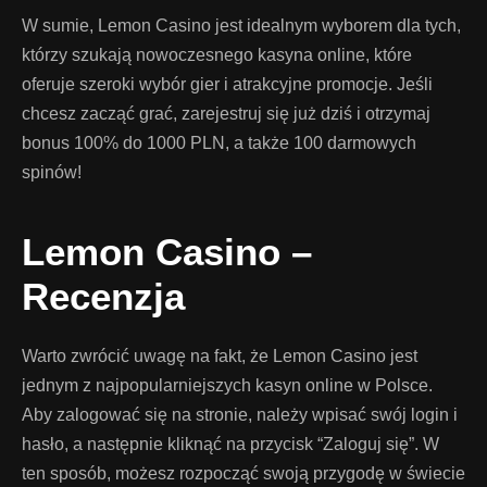
W sumie, Lemon Casino jest idealnym wyborem dla tych,
którzy szukają nowoczesnego kasyna online, które
oferuje szeroki wybór gier i atrakcyjne promocje. Jeśli
chcesz zacząć grać, zarejestruj się już dziś i otrzymaj
bonus 100% do 1000 PLN, a także 100 darmowych
spinów!
Lemon Casino –
Recenzja
Warto zwrócić uwagę na fakt, że Lemon Casino jest
jednym z najpopularniejszych kasyn online w Polsce.
Aby zalogować się na stronie, należy wpisać swój login i
hasło, a następnie kliknąć na przycisk “Zaloguj się”. W
ten sposób, możesz rozpocząć swoją przygodę w świecie