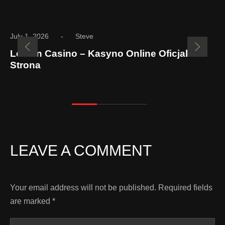
July 1, 2026
Steve
Lemon Casino – Kasyno Online Oficjalna
Strona
LEAVE A COMMENT
Your email address will not be published.
Required fields
are marked
*