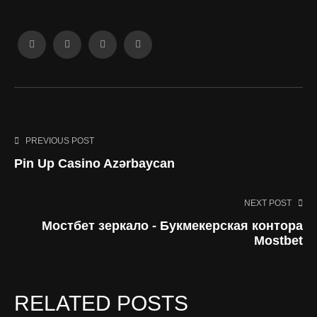
PREVIOUS POST
Pin Up Casino Azərbaycan
NEXT POST
Мостбет зеркало - Букмекерская контора
Mostbet
RELATED POSTS