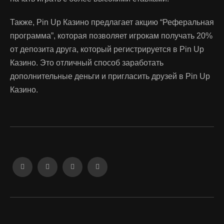
Также, Pin Up Казино предлагает акцию “Реферальная
программа”, которая позволяет игрокам получать 20%
от депозита друга, который регистрируется в Pin Up
Казино. Это отличный способ заработать
дополнительные деньги и пригласить друзей в Pin Up
Казино.