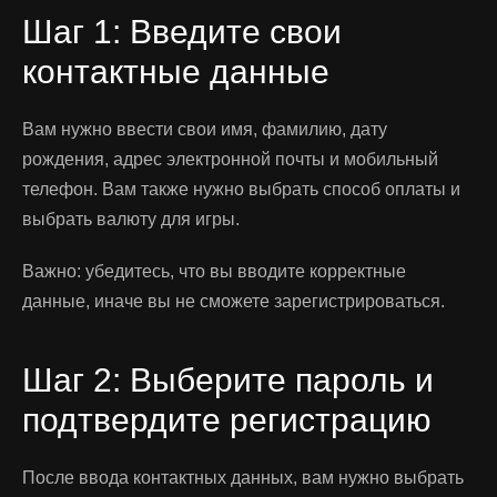
Шаг 1: Введите свои
контактные данные
Вам нужно ввести свои имя, фамилию, дату
рождения, адрес электронной почты и мобильный
телефон. Вам также нужно выбрать способ оплаты и
выбрать валюту для игры.
Важно: убедитесь, что вы вводите корректные
данные, иначе вы не сможете зарегистрироваться.
Шаг 2: Выберите пароль и
подтвердите регистрацию
После ввода контактных данных, вам нужно выбрать