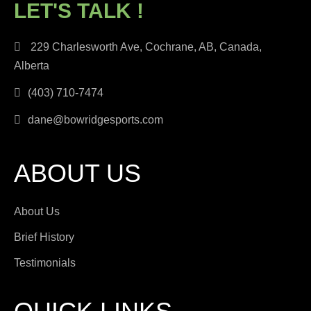
LET'S TALK !
229 Charlesworth Ave, Cochrane, AB, Canada,
Alberta
(403) 710-7474
dane@bowridgesports.com
ABOUT US
About Us
Brief History
Testimonials