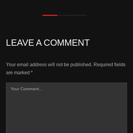
LEAVE A COMMENT
Your email address will not be published.
Required fields
are marked
*