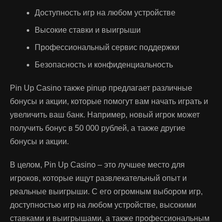
Доступность игр на любом устройстве
Высокие ставки и выигрыши
Профессиональный сервис поддержки
Безопасность и конфиденциальность
Pin Up Casino также
pinup
предлагает различные
бонусы и акции, которые помогут вам начать играть и
увеличить ваш банк. Например, новый игрок может
получить бонус в 50 000 рублей, а также другие
бонусы и акции.
В целом, Pin Up Casino – это лучшее место для
игроков, которые ищут развлекательный опыт и
реальные выигрыши. С его огромным выбором игр,
доступностью игр на любом устройстве, высокими
ставками и выигрышами, а также профессиональным