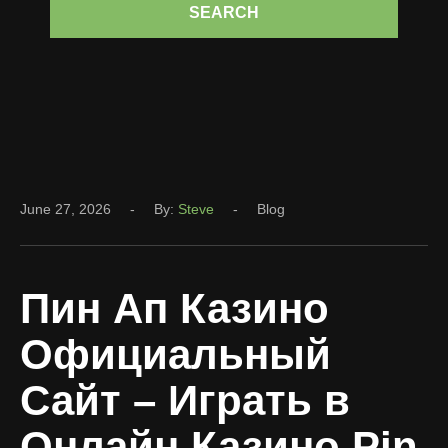
SEARCH
June 27, 2026
By:
Steve
Blog
Пин Ап Казино
Официальный
Сайт – Играть в
Онлайн Казино Pin