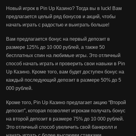
Новый игрок в Pin Up Казино? Тогда вы в luck! Вам
предлагается целый ряд бонусов и акций, чтобы
начать играть с радостью и выиграть больше!
Вам предлагается бонус на первый депозит в
размере 125% до 10 000 рублей, а также 50
бесплатных спин на любимые игры. Это отличный
способ начать играть и проверить свои навыки в Pin
Up Казино. Кроме того, вам будет доступен бонус на
каждый последующий депозит в размере 50% до 5
000 рублей.
Кроме того, Pin Up Казино предлагает акцию “Второй
депозит”, которая позволяет игрокам получать бонус
на второй депозит в размере 75% до 10 000 рублей.
Это отличный способ увеличить свой банкролл и
начать играть с более высокими ставками.