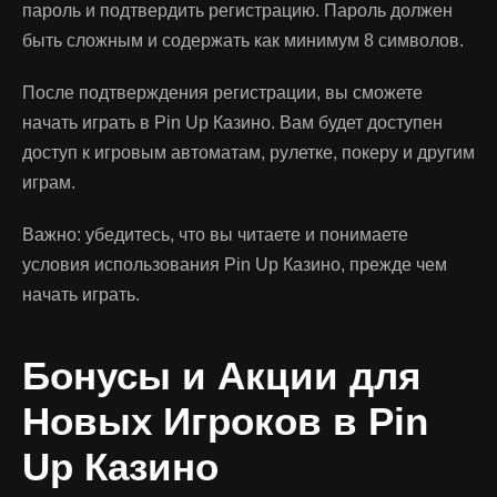
пароль и подтвердить регистрацию. Пароль должен
быть сложным и содержать как минимум 8 символов.
После подтверждения регистрации, вы сможете
начать играть в Pin Up Казино. Вам будет доступен
доступ к игровым автоматам, рулетке, покеру и другим
играм.
Важно: убедитесь, что вы читаете и понимаете
условия использования Pin Up Казино, прежде чем
начать играть.
Бонусы и Акции для
Новых Игроков в Pin
Up Казино