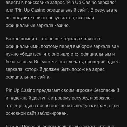
ввести в поисковике запрос “Pin Up Casino зеркало”
или “Pin Up Casino официальный сайт”. В результате
вы получите список результатов, включая
официальные зеркала казино.
Важно помнить, что не все зеркала являются
официальными, поэтому перед выбором зеркала вам
нужно убедиться, что оно является официальным и
безопасным. Вы можете это сделать, проверив адрес
зеркала, который должен быть похож на адрес
официального сайта.
Pin Up Casino предлагает своим игрокам безопасный
и надежный доступ к игровому ресурсу, и зеркало –
это еще один способ обеспечить доступ к играм, если
основной сайт заблокирован.
Важно! Перед выбором зеркала убедитесь, что оно