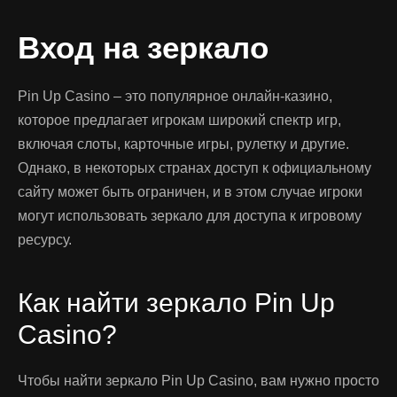
Вход на зеркало
Pin Up Casino – это популярное онлайн-казино,
которое предлагает игрокам широкий спектр игр,
включая слоты, карточные игры, рулетку и другие.
Однако, в некоторых странах доступ к официальному
сайту может быть ограничен, и в этом случае игроки
могут использовать зеркало для доступа к игровому
ресурсу.
Как найти зеркало Pin Up
Casino?
Чтобы найти зеркало Pin Up Casino, вам нужно просто