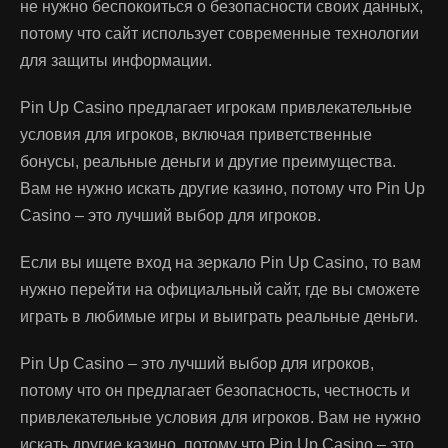
не нужно беспокоиться о безопасности своих данных,
потому что сайт использует современные технологии
для защиты информации.
Pin Up Casino предлагает игрокам привлекательные
условия для игроков, включая приветственные
бонусы, реальные деньги и другие преимущества.
Вам не нужно искать другие казино, потому что Pin Up
Casino – это лучший выбор для игроков.
Если вы ищете вход на зеркало Pin Up Casino, то вам
нужно перейти на официальный сайт, где вы сможете
играть в любимые игры и выиграть реальные деньги.
Pin Up Casino – это лучший выбор для игроков,
потому что он предлагает безопасность, честность и
привлекательные условия для игроков. Вам не нужно
искать другие казино, потому что Pin Up Casino – это