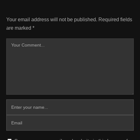
Your email address will not be published.
Required fields
are marked
*