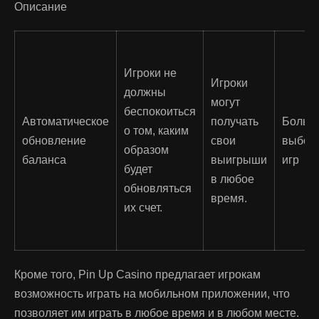
Описание
Игроки не
Игроки
должны
могут
беспокоиться
Автоматическое
получать
Больш
о том, каким
обновление
свои
выбор
образом
баланса
выигрыши
игр
будет
в любое
обновляться
время.
их счет.
Кроме того, Pin Up Casino предлагает игрокам
возможность играть на мобильном приложении, что
позволяет им играть в любое время и в любом месте.