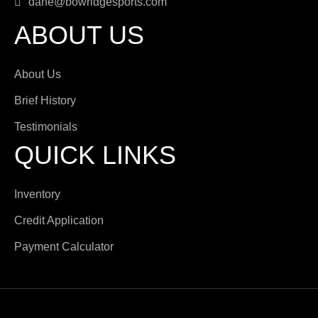
dane@bowridgesports.com
ABOUT US
About Us
Brief History
Testimonials
QUICK LINKS
Inventory
Credit Application
Payment Calculator