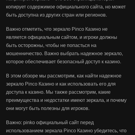
копирует содержимое официального сайта, но может
быть доступна из других стран или регионов.
Важно отметить, что зеркало Pinco Казино не
является официальным сайтом, и игроки должны
быть осторожны, чтобы не попасться на
мошенничество. Важно выбрать надежное зеркало,
которое обеспечивает безопасный доступ к казино.
В этом обзоре мы рассмотрим, как найти надежное
зеркало Pinco Казино и как использовать его для
доступа к казино. Мы также рассмотрим, какие
преимущества и недостатки имеют зеркала, и почему
они могут быть полезны для игроков.
Важно:
pinko официальный сайт
перед
использованием зеркала Pinco Казино убедитесь, что