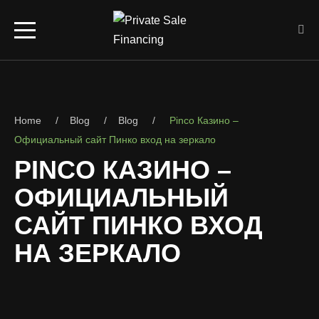
Home
Blog
Blog
Pinco Казино –
Официальный сайт Пинко вход на зеркало
PINCO КАЗИНО –
ОФИЦИАЛЬНЫЙ
САЙТ ПИНКО ВХОД
НА ЗЕРКАЛО