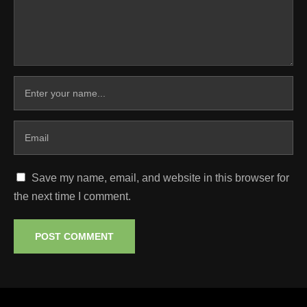
Save my name, email, and website in this browser for
the next time I comment.