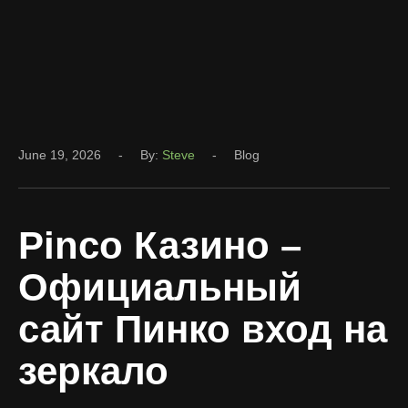
June 19, 2026
By:
Steve
Blog
Pinco Казино –
Официальный
сайт Пинко вход на
зеркало