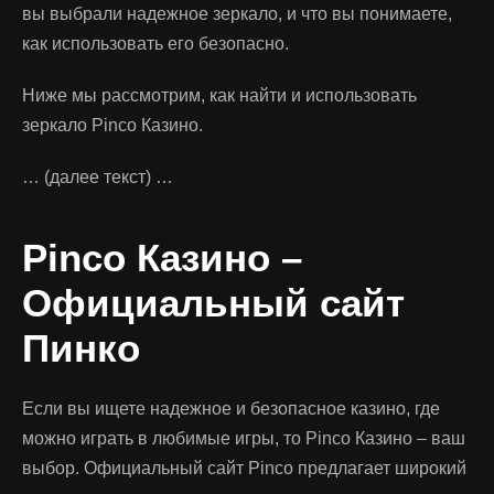
вы выбрали надежное зеркало, и что вы понимаете,
как использовать его безопасно.
Ниже мы рассмотрим, как найти и использовать
зеркало Pinco Казино.
… (далее текст) …
Pinco Казино –
Официальный сайт
Пинко
Если вы ищете надежное и безопасное казино, где
можно играть в любимые игры, то Pinco Казино – ваш
выбор. Официальный сайт Pinco предлагает широкий