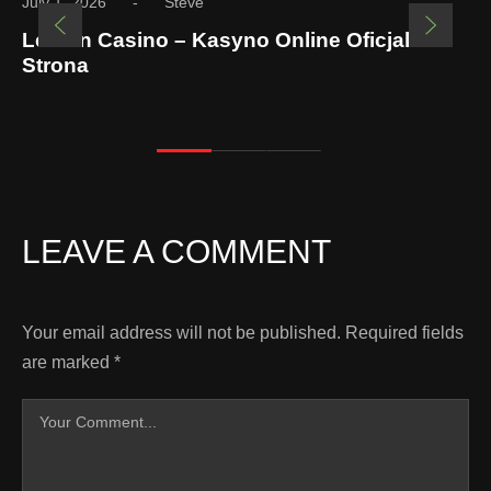
July 1, 2026
Steve
Lemon Casino – Kasyno Online Oficjalna
Strona
LEAVE A COMMENT
Your email address will not be published.
Required fields
are marked
*