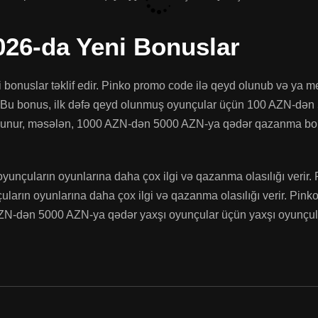
026-da Yeni Bonuslar
ni bonuslar təklif edir. Pinko promo code ilə qeyd olunub və ya
 Bu bonus, ilk dəfə qeyd olunmuş oyunçular üçün 100 AZN-dən
lif olunur, məsələn, 1000 AZN-dən 5000 AZN-ya qədər qazanma
 oyunçuların oyunlarına daha çox ilgi və qazanma olasılığı verir.
yunçuların oyunlarına daha çox ilgi və qazanma olasılığı verir.
dən 5000 AZN-ya qədər yaxşı oyunçular üçün yaxşı oyunçular b