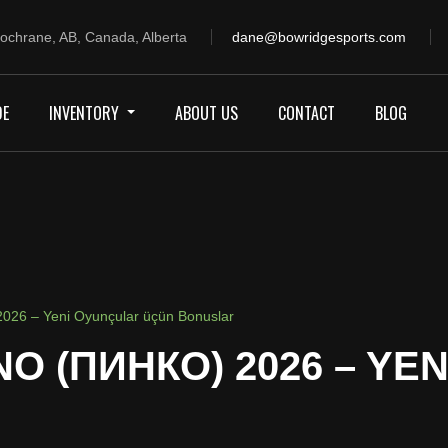
ochrane, AB, Canada, Alberta
dane@bowridgesports.com
DE
INVENTORY
ABOUT US
CONTACT
BLOG
2026 – Yeni Oyunçular üçün Bonuslar
NO (ПИНКО) 2026 – Y