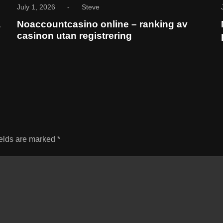
July 1, 2026
Steve
a
Noaccountcasino online – ranking av
casinon utan registrering
ields are marked
*