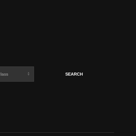
SEARCH