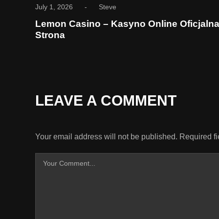
July 1, 2026
Steve
Lemon Casino – Kasyno Online Oficjaln
Strona
LEAVE A COMMENT
Your email address will not be published.
Required f