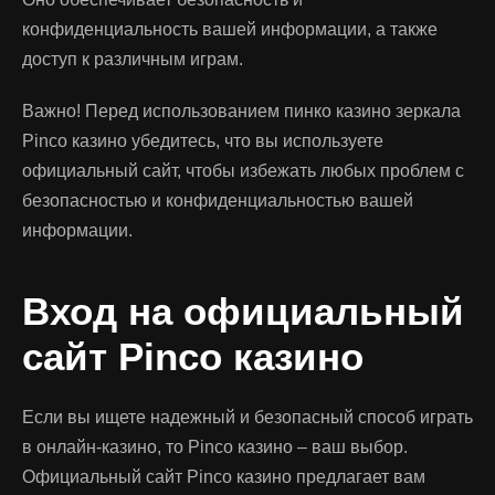
конфиденциальность вашей информации, а также
доступ к различным играм.
Важно! Перед использованием
пинко казино
зеркала
Pinco казино убедитесь, что вы используете
официальный сайт, чтобы избежать любых проблем с
безопасностью и конфиденциальностью вашей
информации.
Вход на официальный
сайт Pinco казино
Если вы ищете надежный и безопасный способ играть
в онлайн-казино, то Pinco казино – ваш выбор.
Официальный сайт Pinco казино предлагает вам