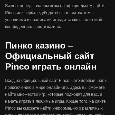
Важно: перед началом игры на официальном сайте
Pinco или зеркале, убедитесь, что вы знакомы с
условиями и правилами игры, а также с политикой
конфиденциальности казино.
Пинко казино –
Официальный сайт
Pinco играть онлайн
Вход на официальный сайт Pinco – это первый шаг к
приключению в мире онлайн-игр. Здесь вы сможете
найти множество игр, которые подходят для вас, и
начать играть в любимые игры. Кроме того, на сайте
Pinco вы сможете найти информацию о различных