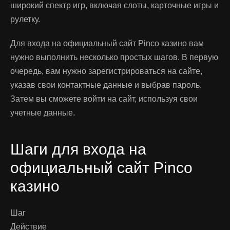
широкий спектр игр, включая слоты, карточные игры и
рулетку.
Для входа на официальный сайт Pinco казино вам
нужно выполнить несколько простых шагов. В первую
очередь, вам нужно зарегистрироваться на сайте,
указав свои контактные данные и выбрав пароль.
Затем вы сможете войти на сайт, используя свои
учетные данные.
Шаги для входа на
официальный сайт Pinco
казино
Шаг
Действие