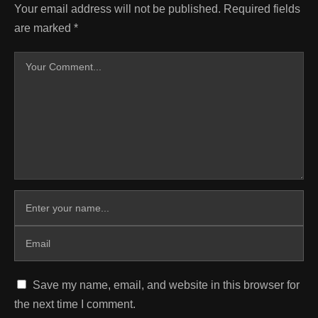
Your email address will not be published.
Required fields
are marked
*
Save my name, email, and website in this browser for
the next time I comment.