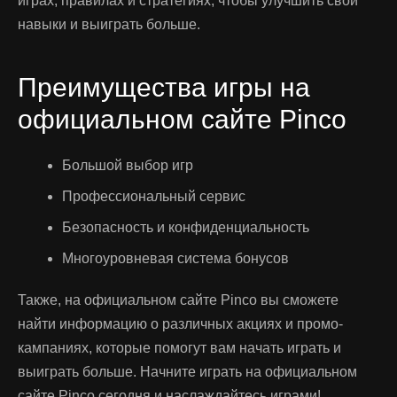
играх, правилах и стратегиях, чтобы улучшить свои
навыки и выиграть больше.
Преимущества игры на
официальном сайте Pinco
Большой выбор игр
Профессиональный сервис
Безопасность и конфиденциальность
Многоуровневая система бонусов
Также, на официальном сайте Pinco вы сможете
найти информацию о различных акциях и промо-
кампаниях, которые помогут вам начать играть и
выиграть больше. Начните играть на официальном
сайте Pinco сегодня и наслаждайтесь играми!