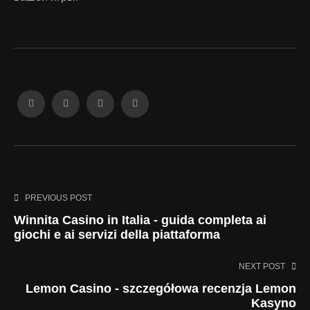
PREVIOUS POST
Winnita Casino in Italia - guida completa ai
giochi e ai servizi della piattaforma
NEXT POST
Lemon Casino - szczegółowa recenzja Lemon
Kasyno