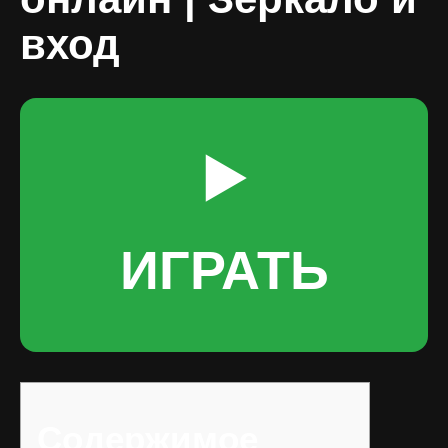
вход
▶️
ИГРАТЬ
Содержимое