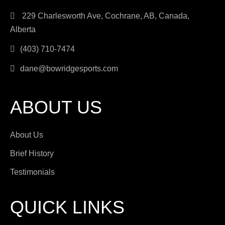
229 Charlesworth Ave, Cochrane, AB, Canada,
Alberta
(403) 710-7474
dane@bowridgesports.com
ABOUT US
About Us
Brief History
Testimonials
QUICK LINKS