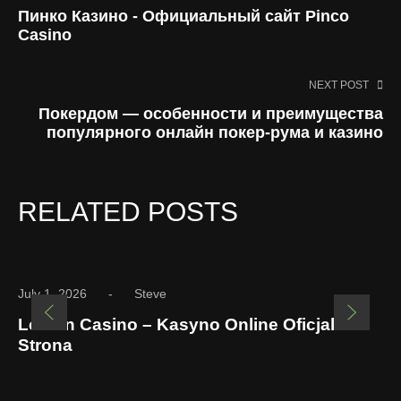
Пинко Казино - Официальный сайт Pinco
Casino
NEXT POST
Покердом — особенности и преимущества
популярного онлайн покер-рума и казино
RELATED POSTS
July 1, 2026
Steve
Lemon Casino – Kasyno Online Oficjalna
Strona