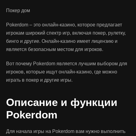
Покер дом
Pokerdom – это онлайн-казино, которое предлагает
игрокам широкий спектр игр, включая покер, рулетку,
бинго и другие. Онлайн-казино имеет лицензию и
является безопасным местом для игроков.
Вот почему Pokerdom является лучшим выбором для
игроков, которые ищут онлайн-казино, где можно
играть в покер и другие игры.
Описание и функции
Pokerdom
Для начала игры на Pokerdom вам нужно выполнить