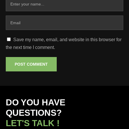
Save my name, email, and website in this browser for
the next time I comment.
DO YOU HAVE
QUESTIONS?
LET'S TALK !