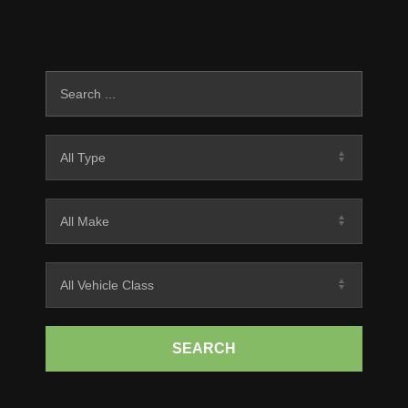
SEARCH