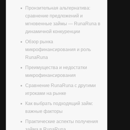
Пронзительная альтернатива:
сравнение предложений и
мгновенные займы — RunaRuna в
динамичной конкуренции
Обзор рынка
микрофинансирования и роль
RunaRuna
Преимущества и недостатки
микрофинансирования
Сравнение RunaRuna с другими
игроками на рынке
Как выбрать подходящий займ:
важные факторы
Практические аспекты получения
займа в RunaRuna