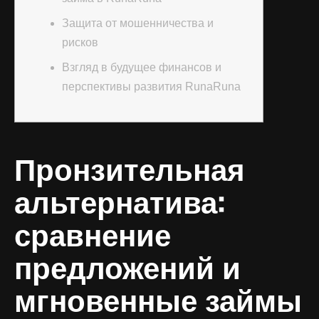
Защита от мошенничества и
рисков
Взгляд в будущее финансов и
перспективы развития RunaRuna
Пронзительная
альтернатива:
сравнение
предложений и
мгновенные займы