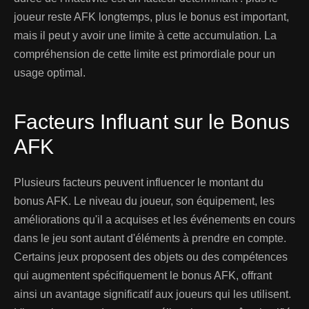
joueur reste AFK longtemps, plus le bonus est important,
mais il peut y avoir une limite à cette accumulation. La
compréhension de cette limite est primordiale pour un
usage optimal.
Facteurs Influant sur le Bonus
AFK
Plusieurs facteurs peuvent influencer le montant du
bonus AFK. Le niveau du joueur, son équipement, les
améliorations qu'il a acquises et les événements en cours
dans le jeu sont autant d'éléments à prendre en compte.
Certains jeux proposent des objets ou des compétences
qui augmentent spécifiquement le bonus AFK, offrant
ainsi un avantage significatif aux joueurs qui les utilisent.