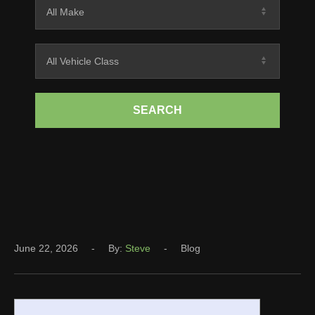
SEARCH
June 22, 2026
By:
Steve
Blog