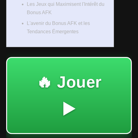
Les Jeux qui Maximisent l'Intérêt du
Bonus AFK
L'avenir du Bonus AFK et les
Tendances Émergentes
🔥 Jouer
▶️