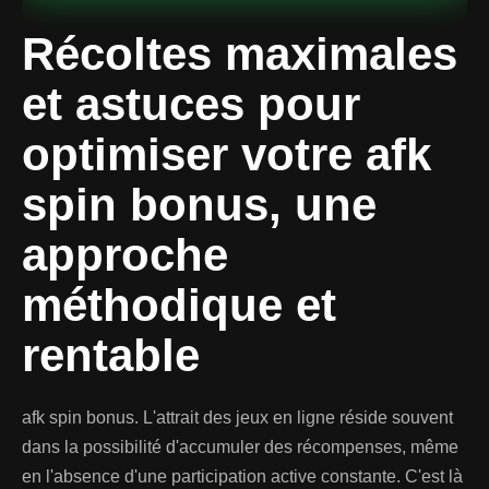
Récoltes maximales
et astuces pour
optimiser votre afk
spin bonus, une
approche
méthodique et
rentable
afk spin bonus
. L'attrait des jeux en ligne réside souvent
dans la possibilité d'accumuler des récompenses, même
en l'absence d'une participation active constante. C'est là