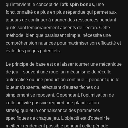
qu'intervient le concept de l'
afk spin bonus
, une
fonctionnalité de plus en plus répandue qui permet aux
joueurs de continuer à gagner des ressources pendant
qu'ils sont temporairement absents de l'écran. Cette
méthode, bien que paraissant simple, nécessite une
compréhension nuancée pour maximiser son efficacité et
éviter les pièges potentiels.
Le principe de base est de laisser tourner une mécanique
de jeu – souvent une roue, un mécanisme de récolte
automatisé ou une production continue – pendant que le
joueur s'absente, effectuant d'autres tâches ou
simplement se reposant. Cependant, l'optimisation de
cette activité passive requiert une planification
stratégique et la connaissance des paramètres
spécifiques de chaque jeu. L'objectif est d'obtenir le
meilleur rendement possible pendant cette période