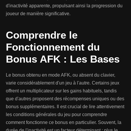
d'inactivité apparente, propulsant ainsi la progression du
joueur de manière significative.
Comprendre le
Fonctionnement du
Bonus AFK : Les Bases
Le bonus obtenu en mode AFK, ou absent du clavier,
varie considérablement d'un jeu à l'autre. Certains jeux
offrent un multiplicateur sur les gains habituels, tandis
que d'autres proposent des récompenses uniques ou des
bonus supplémentaires. Il est crucial de lire attentivement
les conditions générales du jeu pour comprendre
comment fonctionne ce bonus en particulier. Souvent, la
durée de l'inactivité est un facteur déterminant : plus le