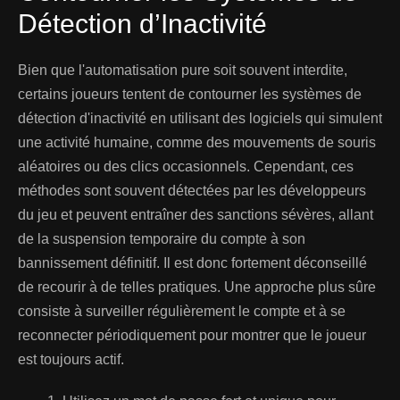
Détection d’Inactivité
Bien que l'automatisation pure soit souvent interdite,
certains joueurs tentent de contourner les systèmes de
détection d'inactivité en utilisant des logiciels qui simulent
une activité humaine, comme des mouvements de souris
aléatoires ou des clics occasionnels. Cependant, ces
méthodes sont souvent détectées par les développeurs
du jeu et peuvent entraîner des sanctions sévères, allant
de la suspension temporaire du compte à son
bannissement définitif. Il est donc fortement déconseillé
de recourir à de telles pratiques. Une approche plus sûre
consiste à surveiller régulièrement le compte et à se
reconnecter périodiquement pour montrer que le joueur
est toujours actif.