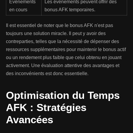
Événements
Les événements peuvent offrir des
en cours
bonus AFK temporaires.
Il est essentiel de noter que le bonus AFK n'est pas
toujours une solution miracle. Il peut y avoir des
contreparties, telles que la nécessité de dépenser des
ressources supplémentaires pour maintenir le bonus actif
ou un rendement plus faible que celui obtenu en jouant
activement. Une évaluation attentive des avantages et
des inconvénients est donc essentielle.
Optimisation du Temps
AFK : Stratégies
Avancées