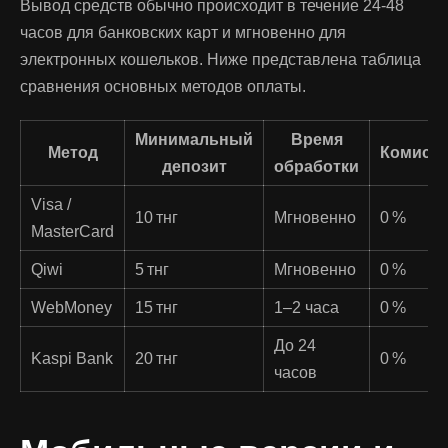
Вывод средств обычно происходит в течение 24‑48
часов для банковских карт и мгновенно для
электронных кошельков. Ниже представлена таблица
сравнения основных методов оплаты.
Минимальный
Время
Метод
Комисс
депозит
обработки
Visa /
10 тнг
Мгновенно
0 %
MasterCard
Qiwi
5 тнг
Мгновенно
0 %
WebMoney
15 тнг
1–2 часа
0 %
До 24
Kaspi Bank
20 тнг
0 %
часов