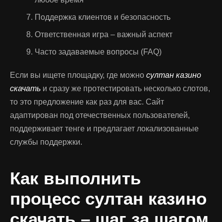
Поддержка клиентов и безопасность
Ответственная игра – важный аспект
Часто задаваемые вопросы (FAQ)
Если вы ищете площадку, где можно
султан казино
скачать
и сразу же протестировать несколько слотов,
то это предложение как раз для вас. Сайт
адаптирован под отечественных пользователей,
поддерживает тенге и предлагает локализованные
службы поддержки.
Как выполнить
процесс
султан казино
скачать
– шаг за шагом