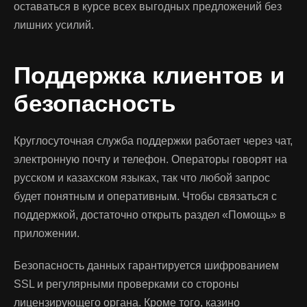
оставаться в курсе всех выгодных предложений без
лишних усилий.
Поддержка клиентов и
безопасность
Круглосуточная служба поддержки работает через чат,
электронную почту и телефон. Операторы говорят на
русском и казахском языках, так что любой запрос
будет понятным и оперативным. Чтобы связаться с
поддержкой, достаточно открыть раздел «Помощь» в
приложении.
Безопасность данных гарантируется шифрованием
SSL и регулярными проверками со стороны
лицензирующего органа. Кроме того, казино