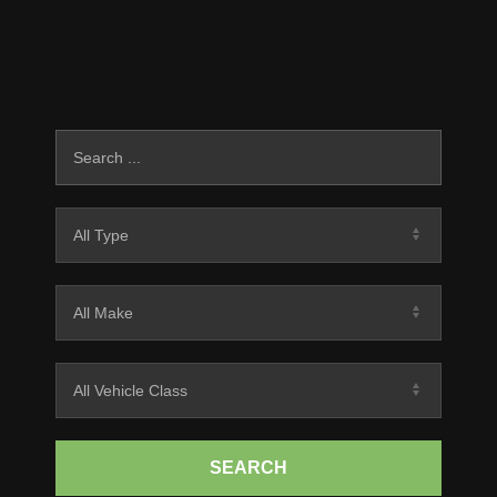
SEARCH