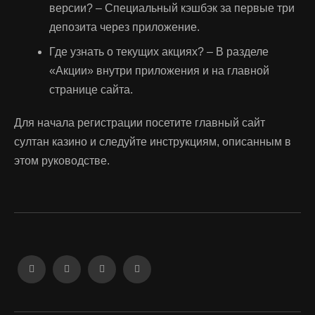
версии? – Специальный кэшбэк за первые три
депозита через приложение.
Где узнать о текущих акциях? – В разделе
«Акции» внутри приложения и на главной
странице сайта.
Для начала регистрации посетите главный сайт
султан казино
и следуйте инструкциям, описанным в
этом руководстве.