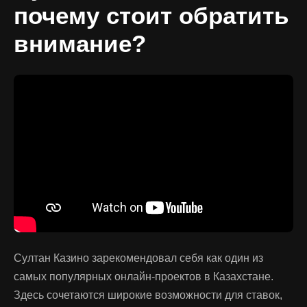
почему стоит обратить
внимание?
Султан Казино зарекомендовал себя как один из
самых популярных онлайн‑проектов в Казахстане.
Здесь сочетаются широкие возможности для ставок,