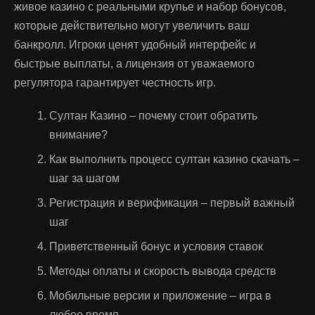
живое казино с реальными крупье и набор бонусов,
которые действительно могут увеличить ваш
банкролл. Игроки ценят удобный интерфейс и
быстрые выплаты, а лицензия от уважаемого
регулятора гарантирует честность игр.
Султан Казино – почему стоит обратить
внимание?
Как выполнить процесс султан казино скачать –
шаг за шагом
Регистрация и верификация – первый важный
шаг
Приветственный бонус и условия ставок
Методы оплаты и скорость вывода средств
Мобильные версии и приложение – игра в
любое время