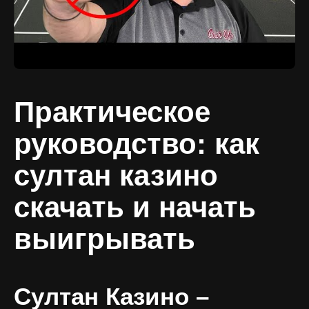
Практическое
руководство: как
султан казино
скачать
и начать
выигрывать
Султан Казино –