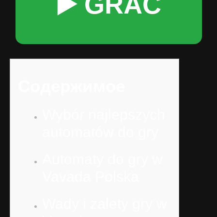
▶️ GRAĆ
Содержимое
Wybór najlepszych
automatów do gry
Automaty do gry w
Vavada Polska
Wady i zalety gry w