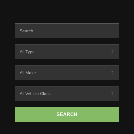
SEARCH