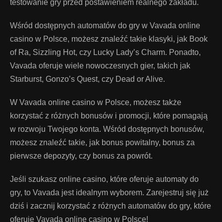
testowanie gry przed postawieniem realnego zakładu.
Wśród dostępnych automatów do gry w Vavada online
casino w Polsce, możesz znaleźć takie klasyki, jak Book
of Ra, Sizzling Hot, czy Lucky Lady’s Charm. Ponadto,
Vavada oferuje wiele nowoczesnych gier, takich jak
Starburst, Gonzo’s Quest, czy Dead or Alive.
W Vavada online casino w Polsce, możesz także
korzystać z różnych bonusów i promocji, które pomagają
w rozwoju Twojego konta. Wśród dostępnych bonusów,
możesz znaleźć takie, jak bonus powitalny, bonus za
pierwsze depozyty, czy bonus za powrót.
Jeśli szukasz online casino, które oferuje automaty do
gry, to Vavada jest idealnym wyborem. Zarejestruj się już
dziś i zacznij korzystać z różnych automatów do gry, które
oferuje Vavada online casino w Polsce!