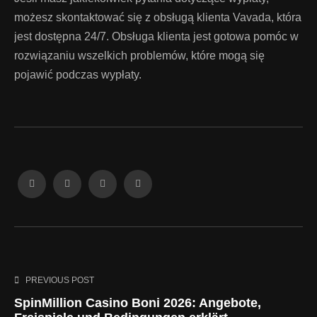
możesz skontaktować się z obsługą klienta Vavada, która
jest dostępna 24/7. Obsługa klienta jest gotowa pomóc w
rozwiązaniu wszelkich problemów, które mogą się
pojawić podczas wypłaty.
PREVIOUS POST
SpinMillion Casino Boni 2026: Angebote,