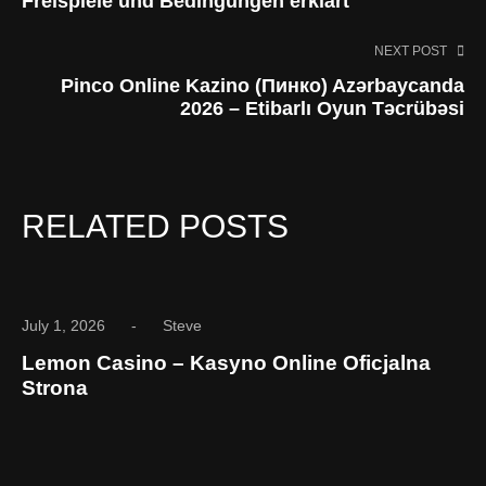
Freispiele und Bedingungen erklärt
NEXT POST
Pinco Online Kazino (Пинко) Azərbaycanda
2026 – Etibarlı Oyun Təcrübəsi
RELATED POSTS
July 1, 2026
Steve
Lemon Casino – Kasyno Online Oficjalna
Strona