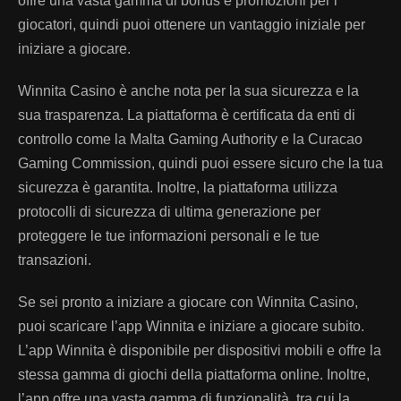
offre una vasta gamma di bonus e promozioni per i
giocatori, quindi puoi ottenere un vantaggio iniziale per
iniziare a giocare.
Winnita Casino è anche nota per la sua sicurezza e la
sua trasparenza. La piattaforma è certificata da enti di
controllo come la Malta Gaming Authority e la Curacao
Gaming Commission, quindi puoi essere sicuro che la tua
sicurezza è garantita. Inoltre, la piattaforma utilizza
protocolli di sicurezza di ultima generazione per
proteggere le tue informazioni personali e le tue
transazioni.
Se sei pronto a iniziare a giocare con Winnita Casino,
puoi scaricare l’app Winnita e iniziare a giocare subito.
L’app Winnita è disponibile per dispositivi mobili e offre la
stessa gamma di giochi della piattaforma online. Inoltre,
l’app offre una vasta gamma di funzionalità, tra cui la