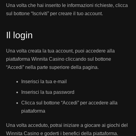
Una volta che hai inserito le informazioni richieste, clicca
sul bottone “Iscriviti” per creare il tuo account.
Il login
Una volta creata la tua account, puoi accedere alla
piattaforma Winnita Casino cliccando sul bottone
“Accedi” nella parte superiore della pagina.
Inserisci la tua e-mail
Inserisci la tua password
Clicca sul bottone “Accedi” per accedere alla
piattaforma
Una volta acceduto, potrai iniziare a giocare ai giochi del
Winnita Casino e goderti i benefici della piattaforma.