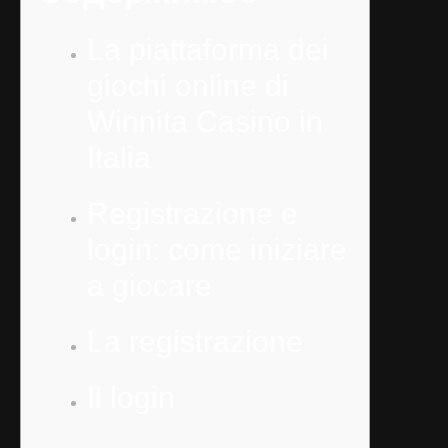
La piattaforma dei
giochi online di
Winnita Casino in
Italia
Registrazione e
login: come iniziare
a giocare
La registrazione
Il login