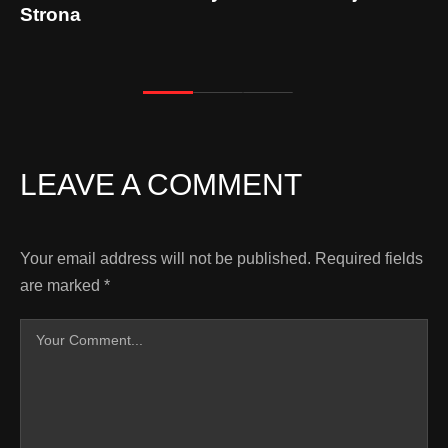
Strona
LEAVE A COMMENT
Your email address will not be published.
Required fields
are marked
*