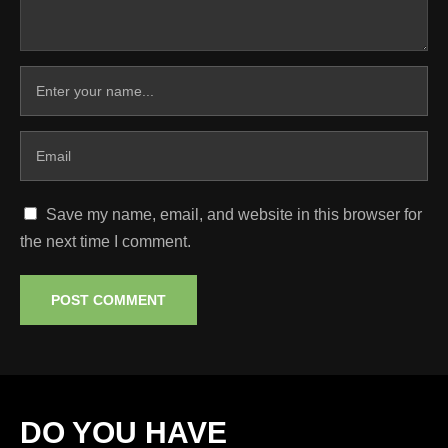
Save my name, email, and website in this browser for
the next time I comment.
DO YOU HAVE