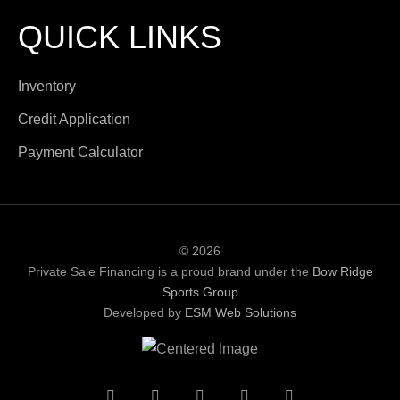
QUICK LINKS
Inventory
Credit Application
Payment Calculator
© 2026
Private Sale Financing is a proud brand under the
Bow Ridge
Sports Group
Developed by
ESM Web Solutions