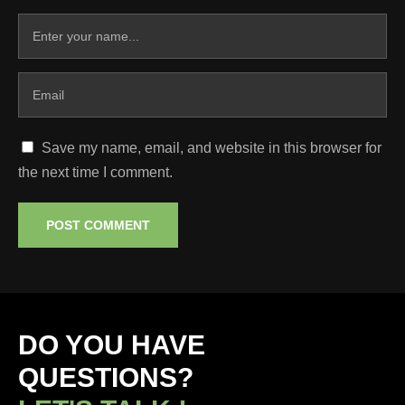
Save my name, email, and website in this browser for
the next time I comment.
DO YOU HAVE
QUESTIONS?