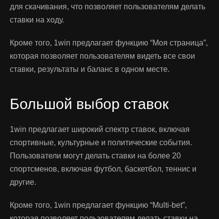
для скачивания, что позволяет пользователям делать
ставки на ходу.
Кроме того, 1win предлагает функцию “Моя страница”,
которая позволяет пользователям видеть все свои
ставки, результаты и баланс в одном месте.
Большой выбор ставок
1win предлагает широкий спектр ставок, включая
спортивные, культурные и политические события.
Пользователи могут делать ставки на более 20
спортсменов, включая футбол, баскетбол, теннис и
другие.
Кроме того, 1win предлагает функцию “Мulti-bet”,
которая позволяет пользователям делать ставки на