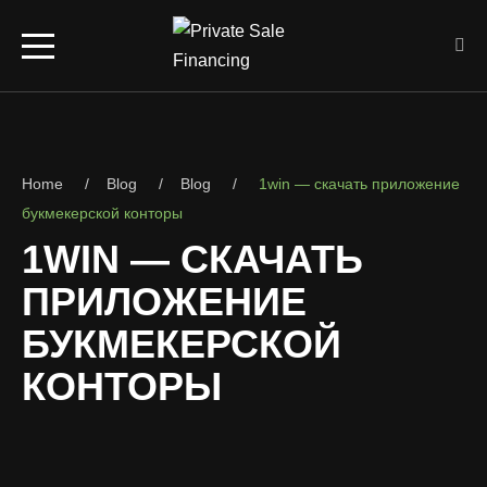
Home
Blog
Blog
1win — скачать приложение
букмекерской конторы
1WIN — СКАЧАТЬ
ПРИЛОЖЕНИЕ
БУКМЕКЕРСКОЙ
КОНТОРЫ