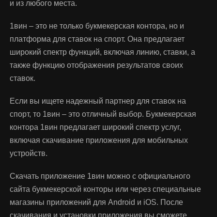
и из любого места.
1вин – это не только букмекерская контора, но и
платформа для ставок на спорт. Она предлагает
широкий спектр функций, включая линию, ставки, а
также функцию отображения результатов своих
ставок.
Если вы ищете надежный партнер для ставок на
спорт, то 1вин – это отличный выбор. Букмекерская
контора 1вин предлагает широкий спектр услуг,
включая скачивание приложения для мобильных
устройств.
Скачать приложение 1вин можно с официального
сайта букмекерской конторы или через специальные
магазины приложений для Android и iOS. После
скачивания и установки приложения вы сможете