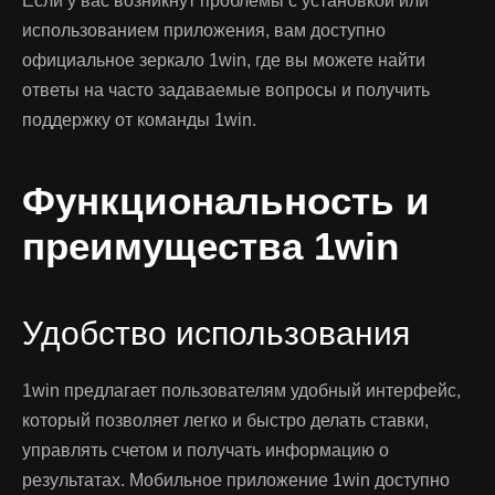
Если у вас возникнут проблемы с установкой или
использованием приложения, вам доступно
официальное зеркало 1win, где вы можете найти
ответы на часто задаваемые вопросы и получить
поддержку от команды 1win.
Функциональность и
преимущества 1win
Удобство использования
1win предлагает пользователям удобный интерфейс,
который позволяет легко и быстро делать ставки,
управлять счетом и получать информацию о
результатах. Мобильное приложение 1win доступно