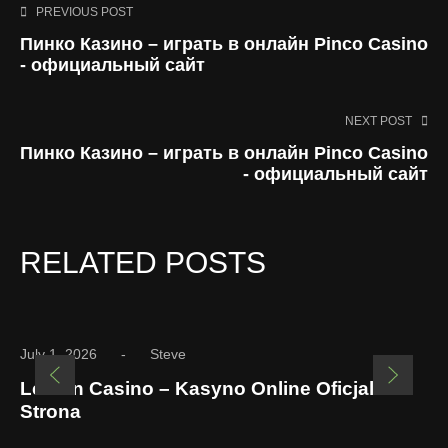
PREVIOUS POST
Пинко Казино – играть в онлайн Pinco Casino
- официальный сайт
NEXT POST
Пинко Казино – играть в онлайн Pinco Casino
- официальный сайт
RELATED POSTS
July 1, 2026
Steve
Lemon Casino – Kasyno Online Oficjalna
Strona