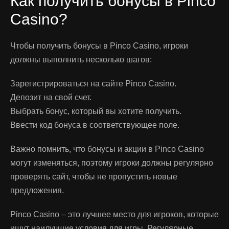
Как получить бонусы в Pinco
Casino?
Чтобы получить бонусы в Pinco Casino, игроки
должны выполнить несколько шагов:
Зарегистрироваться на сайте Pinco Casino.
Депозит на свой счет.
Выбрать бонус, который вы хотите получить.
Ввести код бонуса в соответствующее поле.
Важно помнить, что бонусы и акции в Pinco Casino
могут изменяться, поэтому игроки должны регулярно
проверять сайт, чтобы не пропустить новые
предложения.
Pinco Casino – это лучшее место для игроков, которые
ищут наилучшие условия для игры. Регулярные