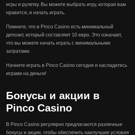
игры и рулетку. Вы можете выбрать игру, которая вам
нравится, и начать играть.
Помните, что в Pinco Casino есть минимальный
депозит, который составляет 10 евро. Это означает,
что вы можете начать играть с минимальными
затратами.
Начните играть в Pinco Casino сегодня и насладитесь
играми на деньги!
Бонусы и акции в
Pinco Casino
В Pinco Casino регулярно предлагаются различные
бонусы и акции, чтобы обеспечить наилучшие условия