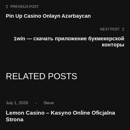
PREVIOUS POST
Pin Up Casino Onlayn Azərbaycan
NEXT POST
1win — скачать приложение букмекерской
конторы
RELATED POSTS
July 1, 2026
Steve
Lemon Casino – Kasyno Online Oficjalna
Strona