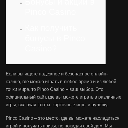
Бонусы и акции в
Pinco Casino
Как получить
бонусы в Pinco
Casino?
Если вы ищете надежное и безопасное онлайн-
казино, где можно играть в любое время и из любой
точки мира, то Pinco Casino – ваш выбор. Это
официальный сайт, где вы можете играть в различные
игры, включая слоты, карточные игры и рулетку.
Pinco Casino – это место, где вы можете насладиться
игрой и получать призы, не покидая свой дом. Мы