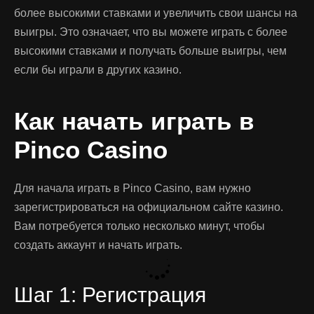
более высокими ставками и увеличить свои шансы на
выигры. Это означает, что вы можете играть с более
высокими ставками и получать больше выигры, чем
если бы играли в других казино.
Как начать играть в
Pinco Casino
Для начала играть в Pinco Casino, вам нужно
зарегистрироваться на официальном сайте казино.
Вам потребуется только несколько минут, чтобы
создать аккаунт и начать играть.
Шаг 1: Регистрация