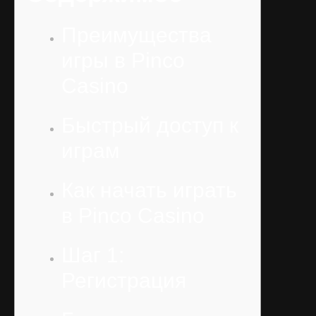
Преимущества
игры в Pinco
Casino
Быстрый доступ к
играм
Как начать играть
в Pinco Casino
Шаг 1:
Регистрация